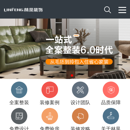

全案整装
装修案例
设计团队
品质保障
免费设计
免费验房
装修攻略
关于林凤