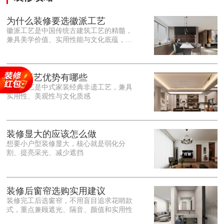
为什么装修要选徽派工艺
徽派工艺是中国传统古建筑工艺的精髓，
兼具美学价值、实用性能与文化底蕴，优
势十分突出。在外观美学上，徽派工艺讲
究简约素雅、错落有致，以白墙黛瓦、精
雕细琢的砖、木、石雕为特色，线条古朴
大气，意境悠远，自带东方中式雅致韵
徽派工艺优势有哪些
味，耐看且不易过时。<o:p></o:p> 在工
徽派工艺是中式家装经典非遗工艺，兼具
艺品质上，徽派工艺遵循古法匠心工序，
实用性、美观性与文化质感
选材严苛、做工精细，结构稳固规整，注
重榫卯拼接工艺，减少胶水钉子使用，环
保耐用，抗风化、耐腐蚀，使用
装修显大的应该怎么做
想要小户型装修显大，核心就是弱化分
割、提亮采光、减少遮挡
装修后窗帘选购实用建议
装修完工后选窗帘，不用盲目追求花哨款
式，重点兼顾遮光、隔音、颜值和实用性