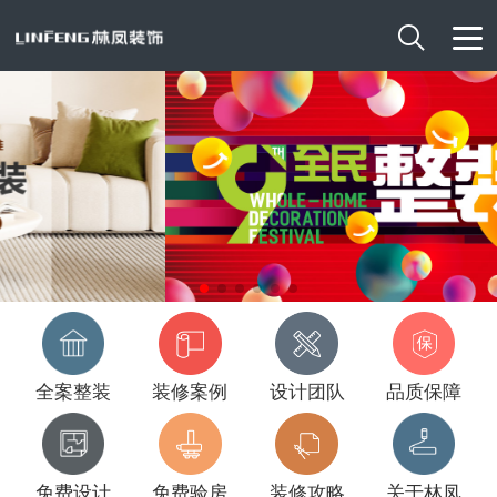

全案整装
装修案例
设计团队
品质保障
免费设计
免费验房
装修攻略
关于林凤