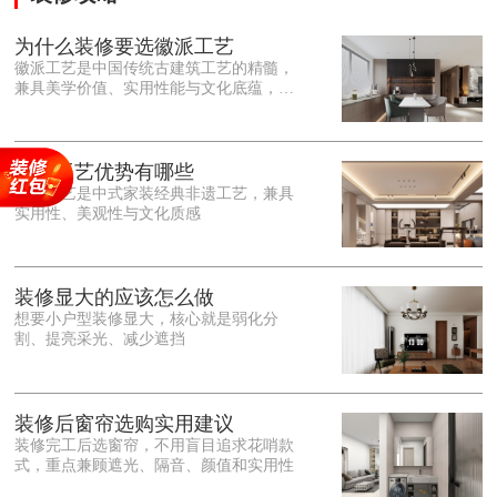
为什么装修要选徽派工艺
徽派工艺是中国传统古建筑工艺的精髓，
兼具美学价值、实用性能与文化底蕴，优
势十分突出。在外观美学上，徽派工艺讲
究简约素雅、错落有致，以白墙黛瓦、精
雕细琢的砖、木、石雕为特色，线条古朴
大气，意境悠远，自带东方中式雅致韵
徽派工艺优势有哪些
味，耐看且不易过时。<o:p></o:p> 在工
徽派工艺是中式家装经典非遗工艺，兼具
艺品质上，徽派工艺遵循古法匠心工序，
实用性、美观性与文化质感
选材严苛、做工精细，结构稳固规整，注
重榫卯拼接工艺，减少胶水钉子使用，环
保耐用，抗风化、耐腐蚀，使用
装修显大的应该怎么做
想要小户型装修显大，核心就是弱化分
割、提亮采光、减少遮挡
装修后窗帘选购实用建议
装修完工后选窗帘，不用盲目追求花哨款
式，重点兼顾遮光、隔音、颜值和实用性