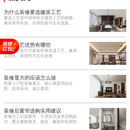
为什么装修要选徽派工艺
徽派工艺是中国传统古建筑工艺的精髓，
兼具美学价值、实用性能与文化底蕴，优
势十分突出。在外观美学上，徽派工艺讲
究简约素雅、错落有致，以白墙黛瓦、精
雕细琢的砖、木、石雕为特色，线条古朴
大气，意境悠远，自带东方中式雅致韵
徽派工艺优势有哪些
味，耐看且不易过时。<o:p></o:p> 在工
徽派工艺是中式家装经典非遗工艺，兼具
艺品质上，徽派工艺遵循古法匠心工序，
实用性、美观性与文化质感
选材严苛、做工精细，结构稳固规整，注
重榫卯拼接工艺，减少胶水钉子使用，环
保耐用，抗风化、耐腐蚀，使用
装修显大的应该怎么做
想要小户型装修显大，核心就是弱化分
割、提亮采光、减少遮挡
装修后窗帘选购实用建议
装修完工后选窗帘，不用盲目追求花哨款
式，重点兼顾遮光、隔音、颜值和实用性