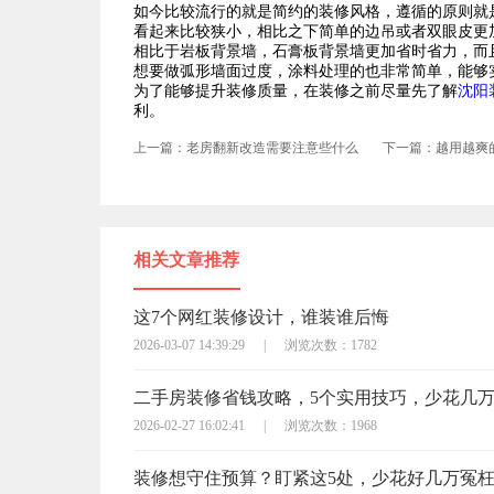
如今比较流行的就是简约的装修风格，遵循的原则就
看起来比较狭小，相比之下简单的边吊或者双眼皮更
相比于岩板背景墙，石膏板背景墙更加省时省力，而
想要做弧形墙面过度，涂料处理的也非常简单，能够
为了能够提升装修质量，在装修之前尽量先了解
沈阳
利。
上一篇：老房翻新改造需要注意些什么
下一篇：越用越爽
相关文章推荐
这7个网红装修设计，谁装谁后悔
2026-03-07 14:39:29
|
浏览次数：1782
二手房装修省钱攻略，5个实用技巧，少花几
2026-02-27 16:02:41
|
浏览次数：1968
装修想守住预算？盯紧这5处，少花好几万冤