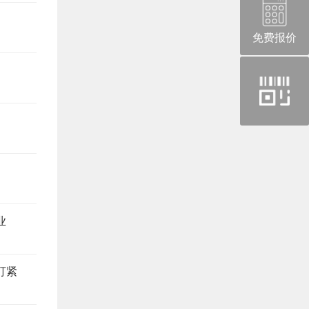
免费报价
官
方
微
信
业
盯紧