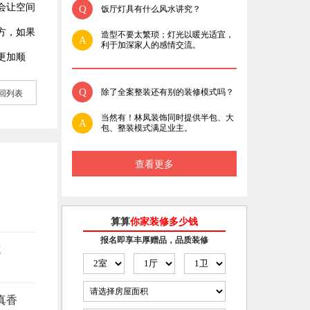
会让空间
Q
饭厅灯具有什么风水讲究？
方，如果
造型不要太繁琐；灯光以暖光适宜，
A
利于加深家人的感情交流。
更加顺
Q
除了全案整装还有别的装修模式吗？
回列表
当然有！林凤装饰同时提供半包、大
A
包、整装模式满足业主。
查看更多
算算
你家装修多少钱
报名即享丰厚赠品，品质装修
坑
真香