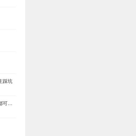
主踩坑
旧房改造避坑指南，这6个注意事项，少看一个都可能返工