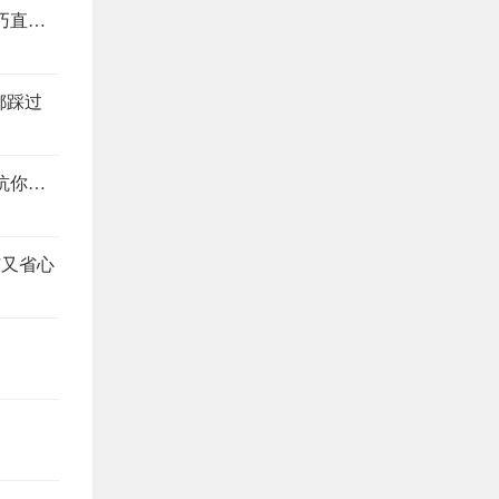
装修别当冤大头，这4个地方最易踩坑，避坑技巧直接抄
都踩过
装修公司预算报价怎么看？搞懂这4个地方，想坑你都难
洁又省心