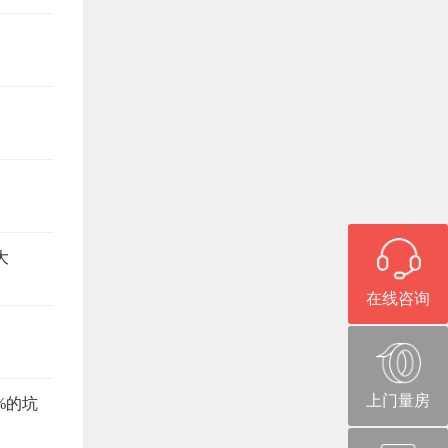
大
在线咨询
上门量房
%的坑