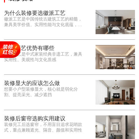
为什么装修要选徽派工艺
徽派工艺是中国传统古建筑工艺的精髓，
兼具美学价值、实用性能与文化底蕴，优
势十分突出。在外观美学上，徽派工艺讲
究简约素雅、错落有致，以白墙黛瓦、精
雕细琢的砖、木、石雕为特色，线条古朴
大气，意境悠远，自带东方中式雅致韵
徽派工艺优势有哪些
味，耐看且不易过时。<o:p></o:p> 在工
徽派工艺是中式家装经典非遗工艺，兼具
艺品质上，徽派工艺遵循古法匠心工序，
实用性、美观性与文化质感
选材严苛、做工精细，结构稳固规整，注
重榫卯拼接工艺，减少胶水钉子使用，环
保耐用，抗风化、耐腐蚀，使用
装修显大的应该怎么做
想要小户型装修显大，核心就是弱化分
割、提亮采光、减少遮挡
装修后窗帘选购实用建议
装修完工后选窗帘，不用盲目追求花哨款
式，重点兼顾遮光、隔音、颜值和实用性