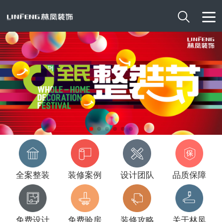

全案整装
装修案例
设计团队
品质保障
免费设计
免费验房
装修攻略
关于林凤