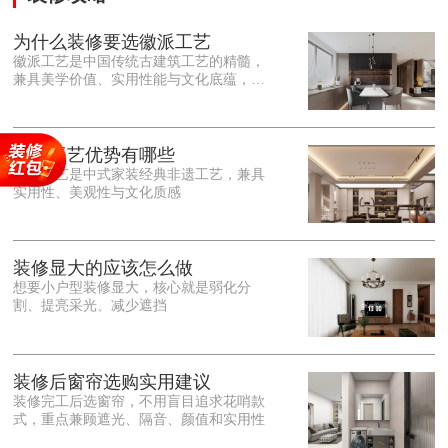
为什么装修要选徽派工艺
徽派工艺是中国传统古建筑工艺的精髓，
兼具美学价值、实用性能与文化底蕴，优
势十分突出。在外观美学上，徽派工艺讲
究简约素雅、错落有致，以白墙黛瓦、精
雕细琢的砖、木、石雕为特色，线条古朴
大气，意境悠远，自带东方中式雅致韵
徽派工艺优势有哪些
味，耐看且不易过时。<o:p></o:p> 在工
徽派工艺是中式家装经典非遗工艺，兼具
艺品质上，徽派工艺遵循古法匠心工序，
实用性、美观性与文化质感
选材严苛、做工精细，结构稳固规整，注
重榫卯拼接工艺，减少胶水钉子使用，环
保耐用，抗风化、耐腐蚀，使用
装修显大的应该怎么做
想要小户型装修显大，核心就是弱化分
割、提亮采光、减少遮挡
装修后窗帘选购实用建议
装修完工后选窗帘，不用盲目追求花哨款
式，重点兼顾遮光、隔音、颜值和实用性