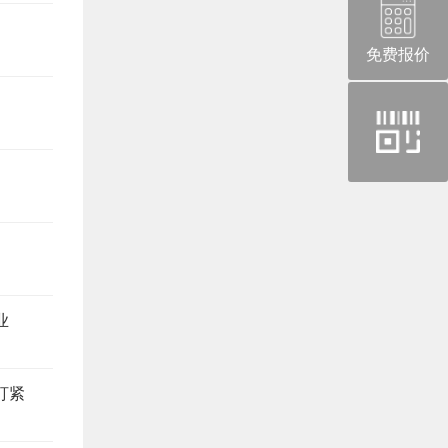
免费报价
官
方
微
信
业
盯紧