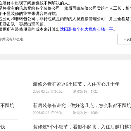
在装修中出现了问题也找不到解决的人。
是将业主的信息卖给各个装修公司，然后再由装修公司卖给个人工长，相
于不懂装修的业主来讲容易踩坑。
包公司和非转包公司，非转包就是内部的人员直接管理公司，并且全程是
工游击队，容易出现问题。
根据所有装修项目的成本来计算出
沈阳装修全包大概多少钱一平
。
修并没有那么难
返
装修必看盯紧这6个细节，入住省心几十年
2026-02-28 17:10:52
|
浏览次数：1722
万不踩坑
新房装修有讲究，做好这几点，怎么装都不踩
2026-02-26 17:06:34
|
浏览次数：1900
枉钱
装修这5个小细节，看似不起眼，入住后越用越