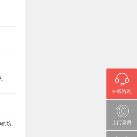
大
在线咨询
上门量房
%的坑