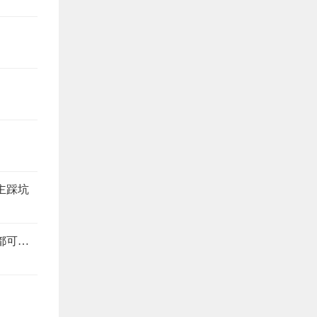
主踩坑
旧房改造避坑指南，这6个注意事项，少看一个都可能返工