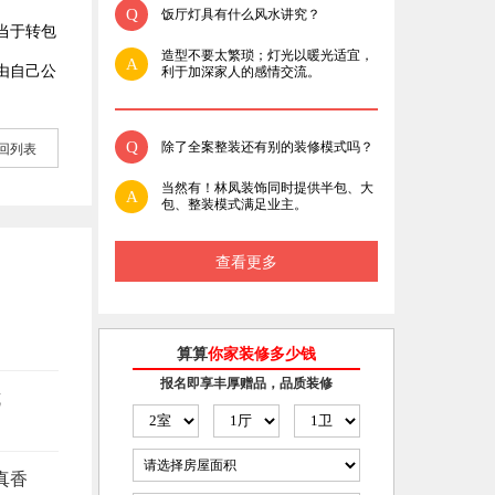
Q
饭厅灯具有什么风水讲究？
当于转包
造型不要太繁琐；灯光以暖光适宜，
A
由自己公
利于加深家人的感情交流。
Q
除了全案整装还有别的装修模式吗？
回列表
当然有！林凤装饰同时提供半包、大
A
包、整装模式满足业主。
查看更多
算算
你家装修多少钱
报名即享丰厚赠品，品质装修
坑
真香