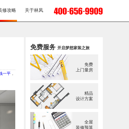
装修攻略
关于林凤
免费服务
开启梦想家装之旅
免费
上门量房
钱一平
，
精品
设计方案
全屋
装修预算