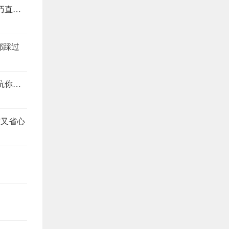
装修别当冤大头，这4个地方最易踩坑，避坑技巧直接抄
都踩过
装修公司预算报价怎么看？搞懂这4个地方，想坑你都难
洁又省心