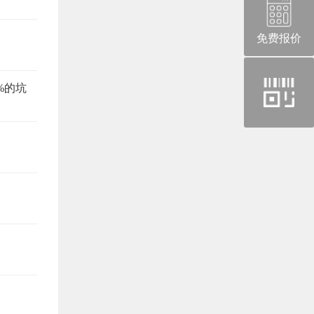
免费报价
官
%的坑
方
微
信