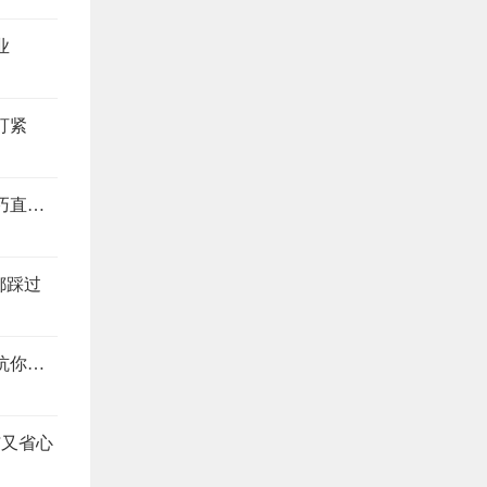
业
盯紧
装修别当冤大头，这4个地方最易踩坑，避坑技巧直接抄
都踩过
装修公司预算报价怎么看？搞懂这4个地方，想坑你都难
洁又省心