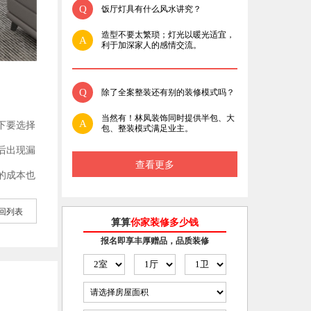
Q
饭厅灯具有什么风水讲究？
造型不要太繁琐；灯光以暖光适宜，
A
利于加深家人的感情交流。
Q
除了全案整装还有别的装修模式吗？
当然有！林凤装饰同时提供半包、大
A
下要选择
包、整装模式满足业主。
后出现漏
查看更多
的成本也
回列表
算算
你家装修多少钱
报名即享丰厚赠品，品质装修