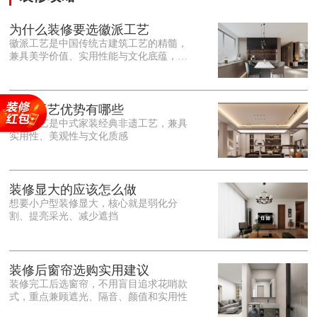
为什么装修要选徽派工艺
徽派工艺是中国传统古建筑工艺的精髓，
兼具美学价值、实用性能与文化底蕴，优
势十分突出。在外观美学上，徽派工艺讲
究简约素雅、错落有致，以白墙黛瓦、精
雕细琢的砖、木、石雕为特色，线条古朴
大气，意境悠远，自带东方中式雅致韵
徽派工艺优势有哪些
味，耐看且不易过时。<o:p></o:p> 在工
徽派工艺是中式家装经典非遗工艺，兼具
艺品质上，徽派工艺遵循古法匠心工序，
实用性、美观性与文化质感
选材严苛、做工精细，结构稳固规整，注
重榫卯拼接工艺，减少胶水钉子使用，环
保耐用，抗风化、耐腐蚀，使用
装修显大的应该怎么做
想要小户型装修显大，核心就是弱化分
割、提亮采光、减少遮挡
装修后窗帘选购实用建议
装修完工后选窗帘，不用盲目追求花哨款
式，重点兼顾遮光、隔音、颜值和实用性