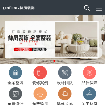

全案整装
装修案例
设计团队
品质保障
免费设计
免费验房
装修攻略
关于林凤