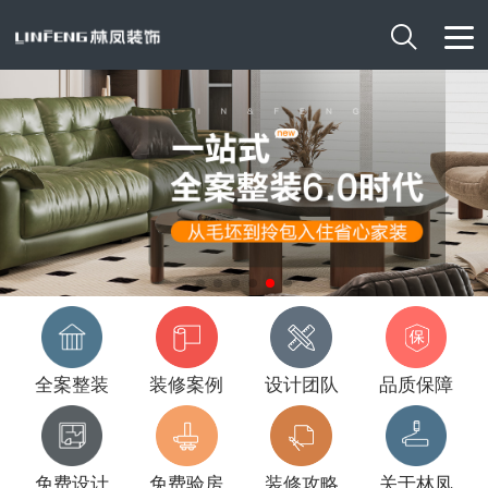

全案整装
装修案例
设计团队
品质保障
免费设计
免费验房
装修攻略
关于林凤