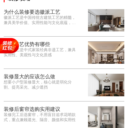
为什么装修要选徽派工艺
徽派工艺是中国传统古建筑工艺的精髓，
兼具美学价值、实用性能与文化底蕴，优
势十分突出。在外观美学上，徽派工艺讲
究简约素雅、错落有致，以白墙黛瓦、精
雕细琢的砖、木、石雕为特色，线条古朴
大气，意境悠远，自带东方中式雅致韵
徽派工艺优势有哪些
味，耐看且不易过时。<o:p></o:p> 在工
徽派工艺是中式家装经典非遗工艺，兼具
艺品质上，徽派工艺遵循古法匠心工序，
实用性、美观性与文化质感
选材严苛、做工精细，结构稳固规整，注
重榫卯拼接工艺，减少胶水钉子使用，环
保耐用，抗风化、耐腐蚀，使用
装修显大的应该怎么做
想要小户型装修显大，核心就是弱化分
割、提亮采光、减少遮挡
装修后窗帘选购实用建议
装修完工后选窗帘，不用盲目追求花哨款
式，重点兼顾遮光、隔音、颜值和实用性