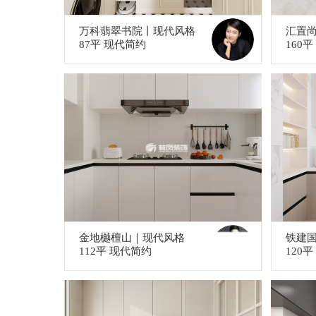
万科翡翠书院丨现代风格
汇置
87平 现代简约
160
金地樾檀山｜现代风格
铁建
112平 现代简约
120