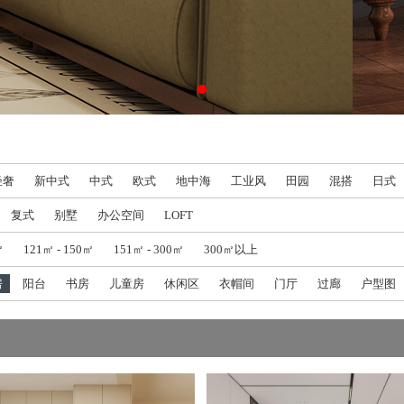
轻奢
新中式
中式
欧式
地中海
工业风
田园
混搭
日式
复式
别墅
办公空间
LOFT
㎡
121㎡ - 150㎡
151㎡ - 300㎡
300㎡以上
房
阳台
书房
儿童房
休闲区
衣帽间
门厅
过廊
户型图