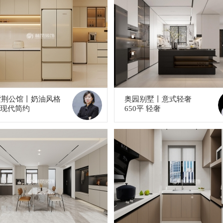
紫荆公馆丨奶油风格
奥园别墅丨意式轻奢
平 现代简约
650平 轻奢