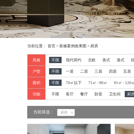
当前位置：
首页
>
装修案例效果图
>
厨房
风格
不限
现代简约
北欧
美式
港式
户型
不限
一居
二居
三居
四居
五居
面积
不限
70㎡以下
71㎡ - 90㎡
91㎡ - 120
功能
不限
客厅
餐厅
卧室
卫生间
厨
当前筛选：
厨房