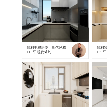
保利中粮唐悦丨现代风格
保利
115平 现代简约
139