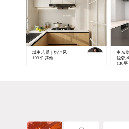
城中艺景｜奶油风
中东
103平 其他
轻奢
130平