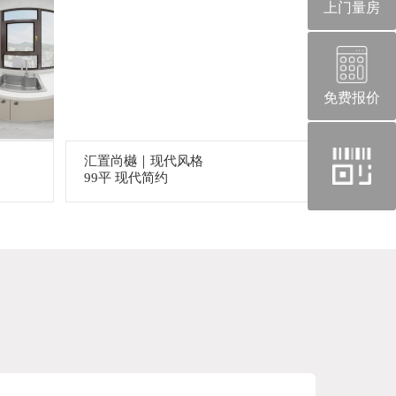
上门量房
免费报价
官
汇置尚樾｜现代风格
方
99平 现代简约
微
信