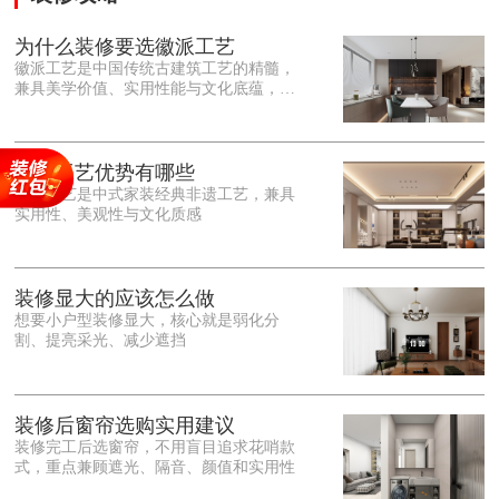
为什么装修要选徽派工艺
徽派工艺是中国传统古建筑工艺的精髓，
兼具美学价值、实用性能与文化底蕴，优
势十分突出。在外观美学上，徽派工艺讲
究简约素雅、错落有致，以白墙黛瓦、精
雕细琢的砖、木、石雕为特色，线条古朴
大气，意境悠远，自带东方中式雅致韵
徽派工艺优势有哪些
味，耐看且不易过时。<o:p></o:p> 在工
徽派工艺是中式家装经典非遗工艺，兼具
艺品质上，徽派工艺遵循古法匠心工序，
实用性、美观性与文化质感
选材严苛、做工精细，结构稳固规整，注
重榫卯拼接工艺，减少胶水钉子使用，环
保耐用，抗风化、耐腐蚀，使用
装修显大的应该怎么做
想要小户型装修显大，核心就是弱化分
割、提亮采光、减少遮挡
装修后窗帘选购实用建议
装修完工后选窗帘，不用盲目追求花哨款
式，重点兼顾遮光、隔音、颜值和实用性