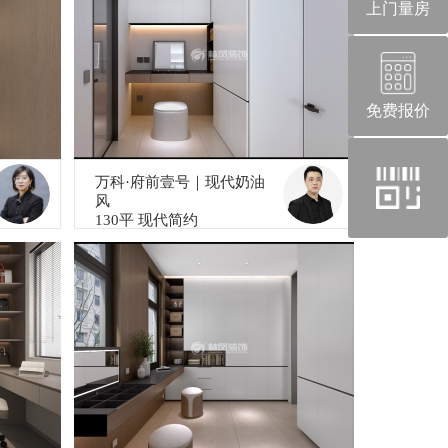
上门量房
免费报价
官
万科·府前壹号｜现代奶油
方
风
130平 现代简约
微
信