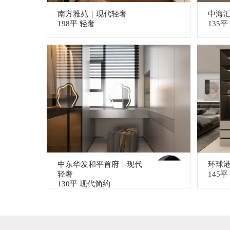
南方雅苑｜现代轻奢
中海
198平 轻奢
135
中东华发和平首府｜现代
环球
轻奢
145
130平 现代简约