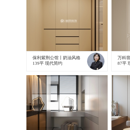
保利紫荆公馆丨奶油风格
万科
139平 现代简约
87平