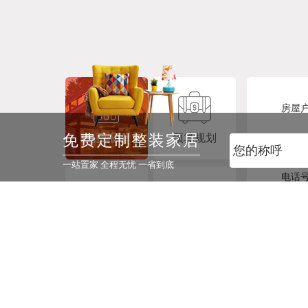
房屋
免费定制整装家居
免费报价
预算规划
您的
一站置家 全程无忧 一省到底
电话
免费量尺
获取案例