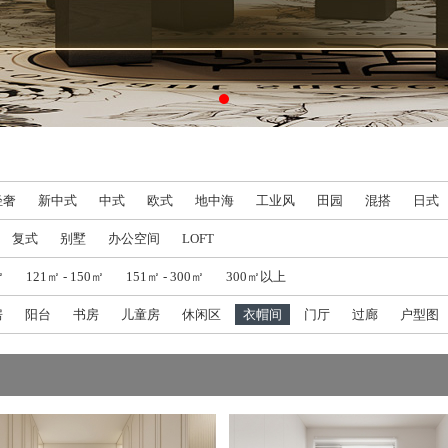
轻奢
新中式
中式
欧式
地中海
工业风
田园
混搭
日式
复式
别墅
办公空间
LOFT
㎡
121㎡ - 150㎡
151㎡ - 300㎡
300㎡以上
房
阳台
书房
儿童房
休闲区
衣帽间
门厅
过廊
户型图