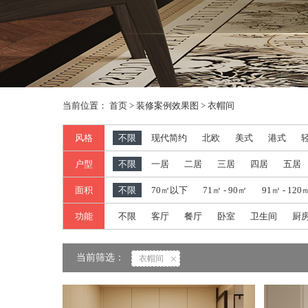
当前位置：
首页
>
装修案例效果图
>
衣帽间
风格
不限
现代简约
北欧
美式
港式
户型
不限
一居
二居
三居
四居
五居
面积
不限
70㎡以下
71㎡ - 90㎡
91㎡ - 120
功能
不限
客厅
餐厅
卧室
卫生间
厨
当前筛选：
衣帽间