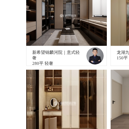
新希望锦麟河院｜意式轻
龙湖
奢
150
280平 轻奢