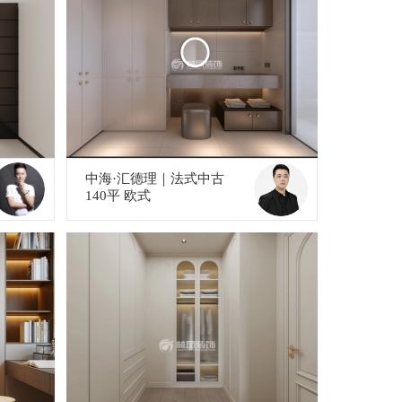
中海·汇德理｜法式中古
140平 欧式