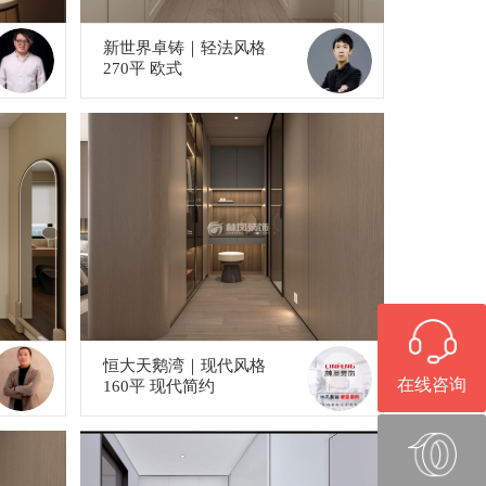
新世界卓铸｜轻法风格
270平 欧式
恒大天鹅湾｜现代风格
在线咨询
160平 现代简约