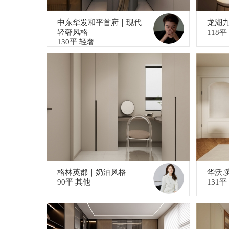
中东华发和平首府｜现代
龙湖
轻奢风格
118平
130平 轻奢
格林英郡｜奶油风格
华沃.
90平 其他
131平