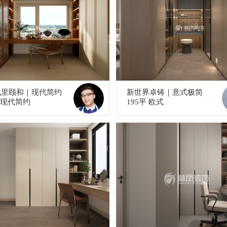
九里颐和｜现代简约
新世界卓铸｜意式极简
平 现代简约
195平 欧式