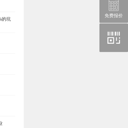
免费报价
%的坑
官
方
微
信
业