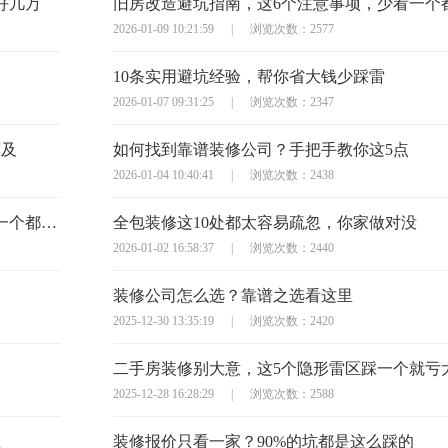
好几万
2026-01-09 10:21:59
|
浏览次数：2577
10条实用避坑经验，帮你省大钱少踩雷
2026-01-07 09:31:25
|
浏览次数：2347
莫及
如何找到靠谱装修公司？手把手教你这5点
2026-01-04 10:40:41
|
浏览次数：2438
半包装修签合同？这10个避坑问题必须问，少一个都可能亏大
全包装修这10处都太容易疏忽，你家做对没
2026-01-02 16:58:37
|
浏览次数：2440
装修公司怎么选？靠谱之选看这里
2025-12-30 13:35:19
|
浏览次数：2420
二手房装修别大意，这5个隐形雷区踩一个就亏
2025-12-28 16:28:29
|
浏览次数：2588
住
装修报价只看一家？90%的坑都是这么踩的