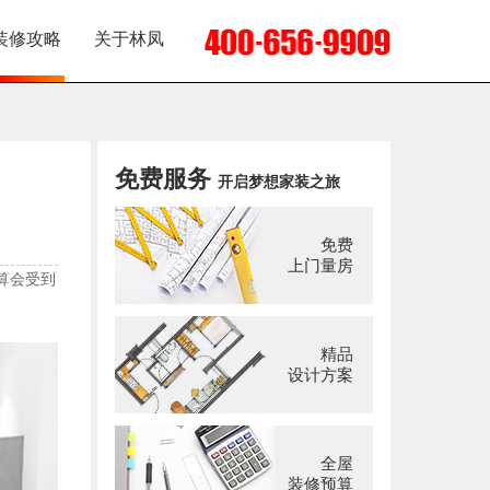
装修攻略
关于林凤
免费服务
开启梦想家装之旅
免费
上门量房
算会受到
精品
设计方案
全屋
装修预算