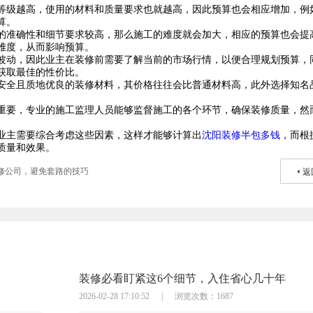
等级越高，使用的材料和质量要求也就越高，因此预算也会相应增加，例
算。
的准确性和细节要求较高，那么施工的难度就会加大，相应的预算也会提
难度，从而影响预算。
波动，因此业主在装修前需要了解当前的市场行情，以便合理规划预算，
获取最佳的性价比。
安全且质地优良的装修材料，其价格往往会比普通材料高，此外选择知名
重要，专业的施工监理人员能够监督施工的各个环节，确保装修质量，然
业主需要综合考虑这些因素，这样才能够计算出
沈阳装修半包多钱
，而根
质量和效果。
修公司，避免套路的技巧
返
装修必看盯紧这6个细节，入住省心几十年
2026-02-28 17:10:52
|
浏览次数：1687