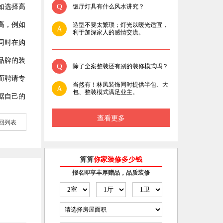
Q
如选择高
饭厅灯具有什么风水讲究？
高，例如
造型不要太繁琐；灯光以暖光适宜，
A
利于加深家人的感情交流。
同时在购
品牌的装
Q
除了全案整装还有别的装修模式吗？
而聘请专
当然有！林凤装饰同时提供半包、大
A
包、整装模式满足业主。
据自己的
查看更多
回列表
算算
你家装修多少钱
报名即享丰厚赠品，品质装修