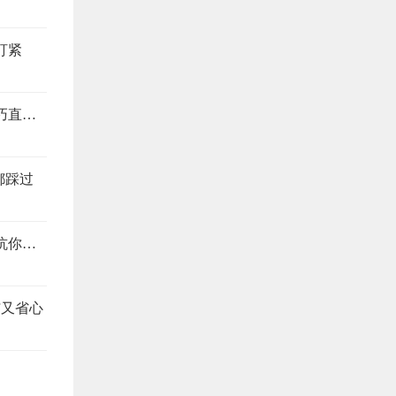
盯紧
装修别当冤大头，这4个地方最易踩坑，避坑技巧直接抄
都踩过
装修公司预算报价怎么看？搞懂这4个地方，想坑你都难
洁又省心