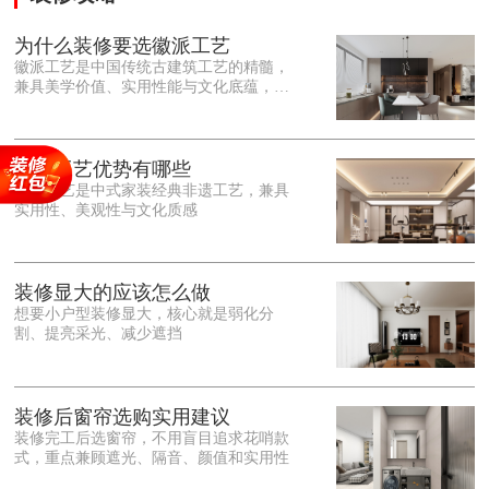
为什么装修要选徽派工艺
徽派工艺是中国传统古建筑工艺的精髓，
兼具美学价值、实用性能与文化底蕴，优
势十分突出。在外观美学上，徽派工艺讲
究简约素雅、错落有致，以白墙黛瓦、精
雕细琢的砖、木、石雕为特色，线条古朴
大气，意境悠远，自带东方中式雅致韵
徽派工艺优势有哪些
味，耐看且不易过时。<o:p></o:p> 在工
徽派工艺是中式家装经典非遗工艺，兼具
艺品质上，徽派工艺遵循古法匠心工序，
实用性、美观性与文化质感
选材严苛、做工精细，结构稳固规整，注
重榫卯拼接工艺，减少胶水钉子使用，环
保耐用，抗风化、耐腐蚀，使用
装修显大的应该怎么做
想要小户型装修显大，核心就是弱化分
割、提亮采光、减少遮挡
装修后窗帘选购实用建议
装修完工后选窗帘，不用盲目追求花哨款
式，重点兼顾遮光、隔音、颜值和实用性