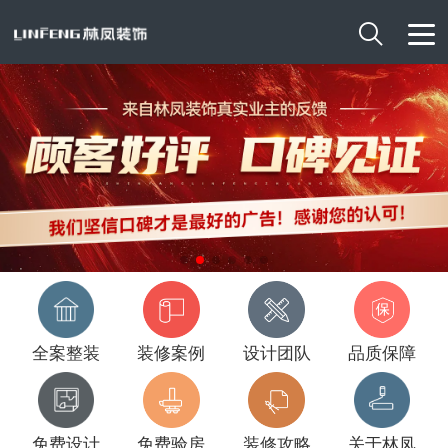

全案整装
装修案例
设计团队
品质保障
免费设计
免费验房
装修攻略
关于林凤