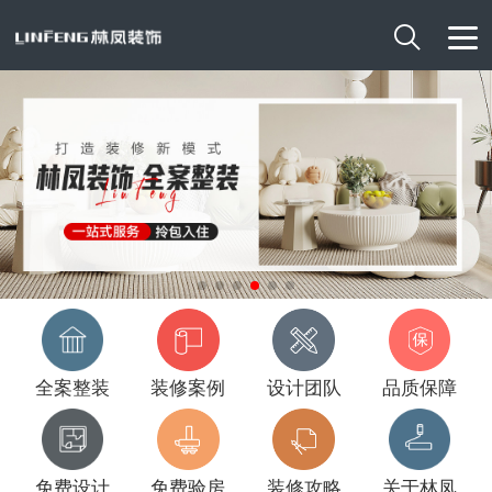

全案整装
装修案例
设计团队
品质保障
免费设计
免费验房
装修攻略
关于林凤