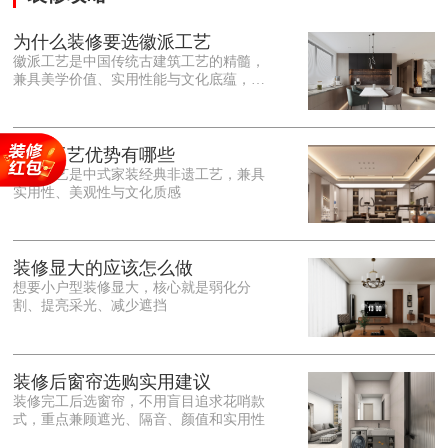
为什么装修要选徽派工艺
徽派工艺是中国传统古建筑工艺的精髓，
兼具美学价值、实用性能与文化底蕴，优
势十分突出。在外观美学上，徽派工艺讲
究简约素雅、错落有致，以白墙黛瓦、精
雕细琢的砖、木、石雕为特色，线条古朴
大气，意境悠远，自带东方中式雅致韵
徽派工艺优势有哪些
味，耐看且不易过时。<o:p></o:p> 在工
徽派工艺是中式家装经典非遗工艺，兼具
艺品质上，徽派工艺遵循古法匠心工序，
实用性、美观性与文化质感
选材严苛、做工精细，结构稳固规整，注
重榫卯拼接工艺，减少胶水钉子使用，环
保耐用，抗风化、耐腐蚀，使用
装修显大的应该怎么做
想要小户型装修显大，核心就是弱化分
割、提亮采光、减少遮挡
装修后窗帘选购实用建议
装修完工后选窗帘，不用盲目追求花哨款
式，重点兼顾遮光、隔音、颜值和实用性