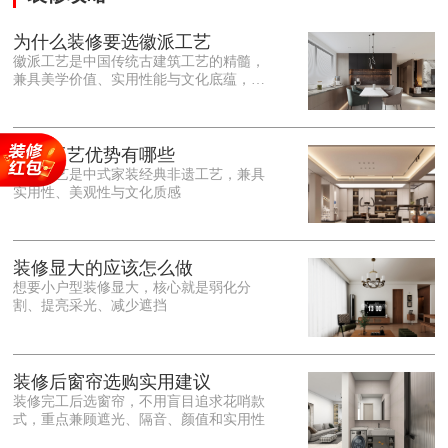
为什么装修要选徽派工艺
徽派工艺是中国传统古建筑工艺的精髓，
兼具美学价值、实用性能与文化底蕴，优
势十分突出。在外观美学上，徽派工艺讲
究简约素雅、错落有致，以白墙黛瓦、精
雕细琢的砖、木、石雕为特色，线条古朴
大气，意境悠远，自带东方中式雅致韵
徽派工艺优势有哪些
味，耐看且不易过时。<o:p></o:p> 在工
徽派工艺是中式家装经典非遗工艺，兼具
艺品质上，徽派工艺遵循古法匠心工序，
实用性、美观性与文化质感
选材严苛、做工精细，结构稳固规整，注
重榫卯拼接工艺，减少胶水钉子使用，环
保耐用，抗风化、耐腐蚀，使用
装修显大的应该怎么做
想要小户型装修显大，核心就是弱化分
割、提亮采光、减少遮挡
装修后窗帘选购实用建议
装修完工后选窗帘，不用盲目追求花哨款
式，重点兼顾遮光、隔音、颜值和实用性