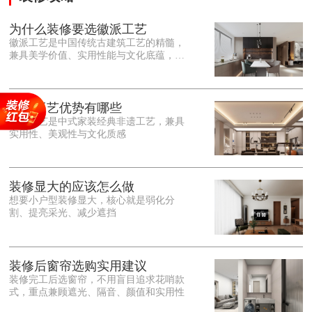
为什么装修要选徽派工艺
徽派工艺是中国传统古建筑工艺的精髓，
兼具美学价值、实用性能与文化底蕴，优
势十分突出。在外观美学上，徽派工艺讲
究简约素雅、错落有致，以白墙黛瓦、精
雕细琢的砖、木、石雕为特色，线条古朴
大气，意境悠远，自带东方中式雅致韵
徽派工艺优势有哪些
味，耐看且不易过时。<o:p></o:p> 在工
徽派工艺是中式家装经典非遗工艺，兼具
艺品质上，徽派工艺遵循古法匠心工序，
实用性、美观性与文化质感
选材严苛、做工精细，结构稳固规整，注
重榫卯拼接工艺，减少胶水钉子使用，环
保耐用，抗风化、耐腐蚀，使用
装修显大的应该怎么做
想要小户型装修显大，核心就是弱化分
割、提亮采光、减少遮挡
装修后窗帘选购实用建议
装修完工后选窗帘，不用盲目追求花哨款
式，重点兼顾遮光、隔音、颜值和实用性