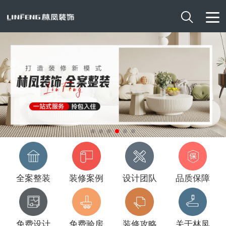

全案整装
装修案例
设计团队
品质保障
免费设计
免费验房
装修攻略
关于林凤