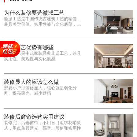
为什么装修要选徽派工艺
徽派工艺是中国传统古建筑工艺的精髓，
兼具美学价值、实用性能与文化底蕴，优
势十分突出。在外观美学上，徽派工艺讲
究简约素雅、错落有致，以白墙黛瓦、精
雕细琢的砖、木、石雕为特色，线条古朴
大气，意境悠远，自带东方中式雅致韵
徽派工艺优势有哪些
味，耐看且不易过时。<o:p></o:p> 在工
徽派工艺是中式家装经典非遗工艺，兼具
艺品质上，徽派工艺遵循古法匠心工序，
实用性、美观性与文化质感
选材严苛、做工精细，结构稳固规整，注
重榫卯拼接工艺，减少胶水钉子使用，环
保耐用，抗风化、耐腐蚀，使用
装修显大的应该怎么做
想要小户型装修显大，核心就是弱化分
割、提亮采光、减少遮挡
装修后窗帘选购实用建议
装修完工后选窗帘，不用盲目追求花哨款
式，重点兼顾遮光、隔音、颜值和实用性