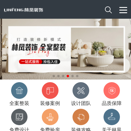

全案整装
装修案例
设计团队
品质保障
免费设计
免费验房
装修攻略
关于林凤