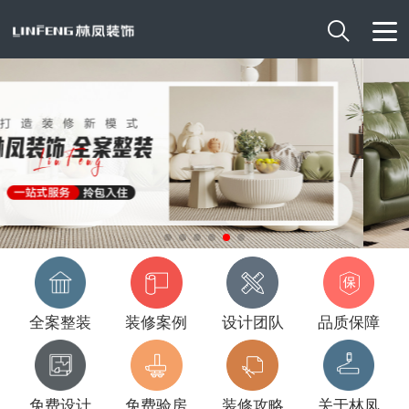

全案整装
装修案例
设计团队
品质保障
免费设计
免费验房
装修攻略
关于林凤