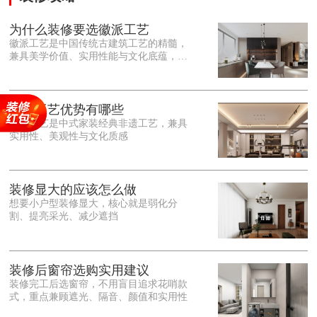
为什么装修要选徽派工艺
徽派工艺是中国传统古建筑工艺的精髓，
兼具美学价值、实用性能与文化底蕴，优
势十分突出。在外观美学上，徽派工艺讲
究简约素雅、错落有致，以白墙黛瓦、精
雕细琢的砖、木、石雕为特色，线条古朴
大气，意境悠远，自带东方中式雅致韵
徽派工艺优势有哪些
味，耐看且不易过时。<o:p></o:p> 在工
徽派工艺是中式家装经典非遗工艺，兼具
艺品质上，徽派工艺遵循古法匠心工序，
实用性、美观性与文化质感
选材严苛、做工精细，结构稳固规整，注
重榫卯拼接工艺，减少胶水钉子使用，环
保耐用，抗风化、耐腐蚀，使用
装修显大的应该怎么做
想要小户型装修显大，核心就是弱化分
割、提亮采光、减少遮挡
装修后窗帘选购实用建议
装修完工后选窗帘，不用盲目追求花哨款
式，重点兼顾遮光、隔音、颜值和实用性