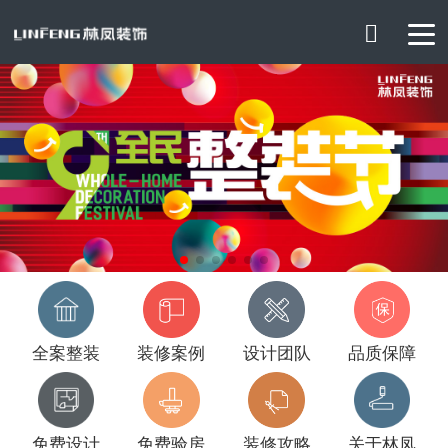

全案整装
装修案例
设计团队
品质保障
免费设计
免费验房
装修攻略
关于林凤