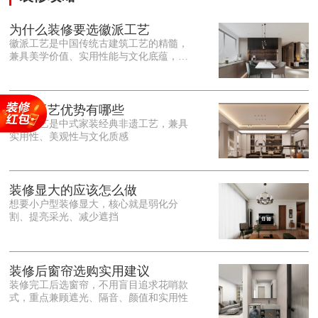
为什么装修要选徽派工艺
徽派工艺是中国传统古建筑工艺的精髓，
兼具美学价值、实用性能与文化底蕴，优
势十分突出。在外观美学上，徽派工艺讲
究简约素雅、错落有致，以白墙黛瓦、精
雕细琢的砖、木、石雕为特色，线条古朴
大气，意境悠远，自带东方中式雅致韵
徽派工艺优势有哪些
味，耐看且不易过时。<o:p></o:p> 在工
徽派工艺是中式家装经典非遗工艺，兼具
艺品质上，徽派工艺遵循古法匠心工序，
实用性、美观性与文化质感
选材严苛、做工精细，结构稳固规整，注
重榫卯拼接工艺，减少胶水钉子使用，环
保耐用，抗风化、耐腐蚀，使用
装修显大的应该怎么做
想要小户型装修显大，核心就是弱化分
割、提亮采光、减少遮挡
装修后窗帘选购实用建议
装修完工后选窗帘，不用盲目追求花哨款
式，重点兼顾遮光、隔音、颜值和实用性