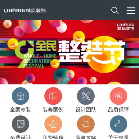

全案整装
装修案例
设计团队
品质保障
免费设计
免费验房
装修攻略
关于林凤