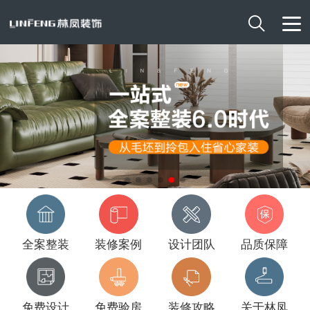

全案整装
装修案例
设计团队
品质保障
免费设计
免费验房
装修攻略
关于林凤