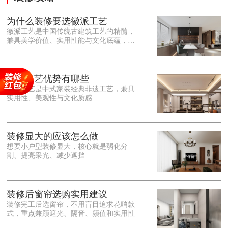
为什么装修要选徽派工艺
徽派工艺是中国传统古建筑工艺的精髓，
兼具美学价值、实用性能与文化底蕴，优
势十分突出。在外观美学上，徽派工艺讲
究简约素雅、错落有致，以白墙黛瓦、精
雕细琢的砖、木、石雕为特色，线条古朴
大气，意境悠远，自带东方中式雅致韵
徽派工艺优势有哪些
味，耐看且不易过时。<o:p></o:p> 在工
徽派工艺是中式家装经典非遗工艺，兼具
艺品质上，徽派工艺遵循古法匠心工序，
实用性、美观性与文化质感
选材严苛、做工精细，结构稳固规整，注
重榫卯拼接工艺，减少胶水钉子使用，环
保耐用，抗风化、耐腐蚀，使用
装修显大的应该怎么做
想要小户型装修显大，核心就是弱化分
割、提亮采光、减少遮挡
装修后窗帘选购实用建议
装修完工后选窗帘，不用盲目追求花哨款
式，重点兼顾遮光、隔音、颜值和实用性