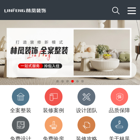

全案整装
装修案例
设计团队
品质保障
免费设计
免费验房
装修攻略
关于林凤