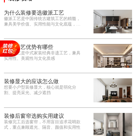
为什么装修要选徽派工艺
徽派工艺是中国传统古建筑工艺的精髓，
兼具美学价值、实用性能与文化底蕴，优
势十分突出。在外观美学上，徽派工艺讲
究简约素雅、错落有致，以白墙黛瓦、精
雕细琢的砖、木、石雕为特色，线条古朴
大气，意境悠远，自带东方中式雅致韵
徽派工艺优势有哪些
味，耐看且不易过时。<o:p></o:p> 在工
徽派工艺是中式家装经典非遗工艺，兼具
艺品质上，徽派工艺遵循古法匠心工序，
实用性、美观性与文化质感
选材严苛、做工精细，结构稳固规整，注
重榫卯拼接工艺，减少胶水钉子使用，环
保耐用，抗风化、耐腐蚀，使用
装修显大的应该怎么做
想要小户型装修显大，核心就是弱化分
割、提亮采光、减少遮挡
装修后窗帘选购实用建议
装修完工后选窗帘，不用盲目追求花哨款
式，重点兼顾遮光、隔音、颜值和实用性