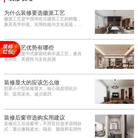
为什么装修要选徽派工艺
徽派工艺是中国传统古建筑工艺的精髓，
兼具美学价值、实用性能与文化底蕴，优
势十分突出。在外观美学上，徽派工艺讲
究简约素雅、错落有致，以白墙黛瓦、精
雕细琢的砖、木、石雕为特色，线条古朴
大气，意境悠远，自带东方中式雅致韵
徽派工艺优势有哪些
味，耐看且不易过时。<o:p></o:p> 在工
徽派工艺是中式家装经典非遗工艺，兼具
艺品质上，徽派工艺遵循古法匠心工序，
实用性、美观性与文化质感
选材严苛、做工精细，结构稳固规整，注
重榫卯拼接工艺，减少胶水钉子使用，环
保耐用，抗风化、耐腐蚀，使用
装修显大的应该怎么做
想要小户型装修显大，核心就是弱化分
割、提亮采光、减少遮挡
装修后窗帘选购实用建议
装修完工后选窗帘，不用盲目追求花哨款
式，重点兼顾遮光、隔音、颜值和实用性