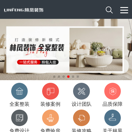

全案整装
装修案例
设计团队
品质保障
免费设计
免费验房
装修攻略
关于林凤