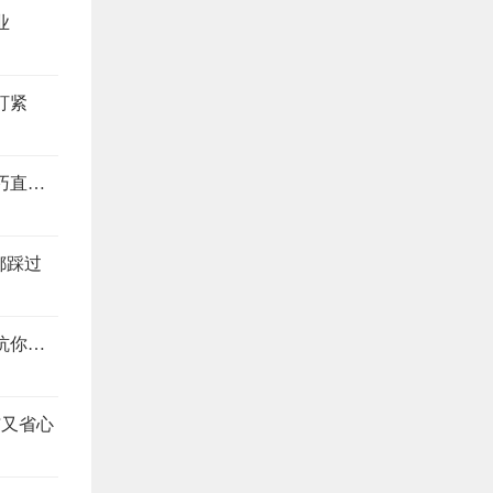
业
盯紧
装修别当冤大头，这4个地方最易踩坑，避坑技巧直接抄
都踩过
装修公司预算报价怎么看？搞懂这4个地方，想坑你都难
洁又省心