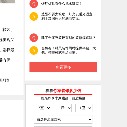
Q
饭厅灯具有什么风水讲究？
造型不要太繁琐；灯光以暖光适宜，
A
利于加深家人的感情交流。
、软装、
Q
除了全案整装还有别的装修模式吗？
既美观又
当然有！林凤装饰同时提供半包、大
，选择最
A
包、整装模式满足业主。
量有保
查看更多
回列表
算算
你家装修多少钱
报名即享丰厚赠品，品质装修