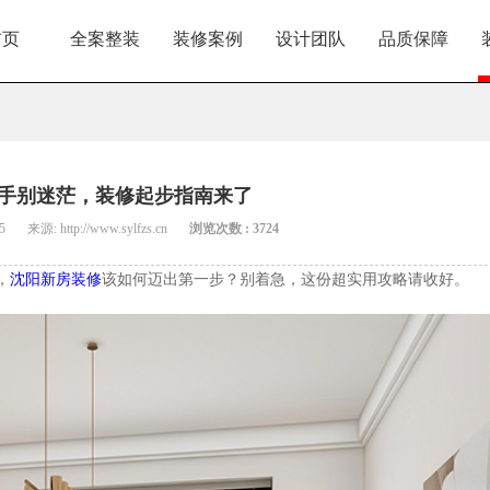
首页
全案整装
装修案例
设计团队
品质保障
手别迷茫，装修起步指南来了
5
来源: http://www.sylfzs.cn
浏览次数 : 3724
，
沈阳新房装修
该如何迈出第一步？别着急，这份超实用攻略请收好。