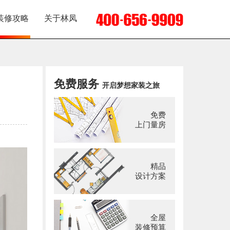
装修攻略
关于林凤
免费服务
开启梦想家装之旅
免费
上门量房
精品
设计方案
全屋
装修预算