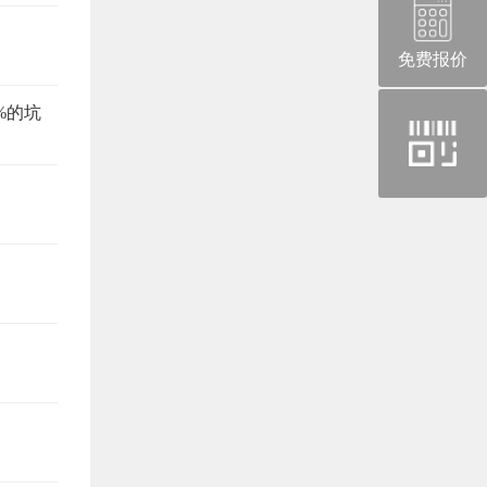
免费报价
官
%的坑
方
微
信