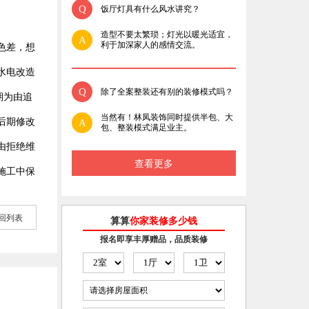
Q
饭厅灯具有什么风水讲究？
造型不要太繁琐；灯光以暖光适宜，
A
利于加深家人的感情交流。
色差，想
水电改造
Q
除了全案整装还有别的装修模式吗？
期为由追
当然有！林凤装饰同时提供半包、大
后期修改
A
包、整装模式满足业主。
由拒绝维
查看更多
施工中保
回列表
算算
你家装修多少钱
报名即享丰厚赠品，品质装修