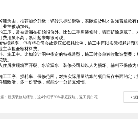
掉漆为由，推荐加价升级；瓷砖只标防滑砖，实际送货时才告知普通款有
让业主被动加钱。
的工序，常被遗漏在初始报价外。比如二手房装修时，墙面铲除原腻子、
目费用虽不高，累计起来却很可观。
到8%损耗率，但有些公司会故意压低损耗比例，施工中再以实际损耗超预
业主承担全额材料费。
料、施工中。比如设计图中指定的特殊造型，施工时会单独收取造型费；
花钱。
入住后发现墙面开裂、水管漏水，装修公司却以人为损坏、辅料不保修为
施工工序、损耗率、保修范围，对按实际用量结算的项目留存书面约定；
件细致活，多一份警惕，就能少一分超支烦恼。
篇：新房装修别瞎装，这4个细节90%家庭踩坑，返工费白花
返