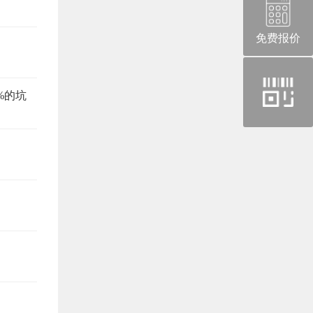
免费报价
官
%的坑
方
微
信