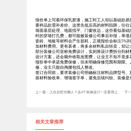
报价单上写着环保乳胶漆，施工时工人却以基础款易
要样品款需补差价。这类先低后高的材料陷阱，往往
墙面基层处理、地面找平、门窗收边，这些看似基础
时的穿墙打孔费，都可能被装修公司事后补报，单项
瓷砖、地板等材料会产生损耗，正规报价会标注5%
加材料费用。更有甚者，将多余材料私自转卖，却让
部分装修公司宣称免费设计，实则将设计费拆分到材
设计方案，还会额外收取改图费，让业主不知不觉多
报价单中承诺免费保修，但未明确保修范围和期限。
修，业主只能自掏腰包找人整改。
签订合同前，要求装修公司明确标注材料品牌型号、
留材料验收单、增项签字单，避免后续纠纷。装修是
上一篇：入住后想当懒人？这4个装修设计一定要用上
下一
相关文章推荐