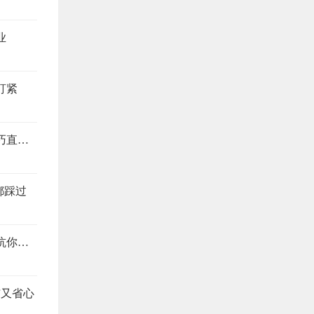
业
盯紧
装修别当冤大头，这4个地方最易踩坑，避坑技巧直接抄
都踩过
装修公司预算报价怎么看？搞懂这4个地方，想坑你都难
洁又省心