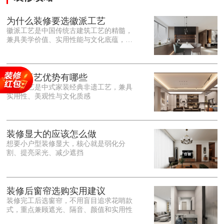
为什么装修要选徽派工艺
徽派工艺是中国传统古建筑工艺的精髓，
兼具美学价值、实用性能与文化底蕴，优
势十分突出。在外观美学上，徽派工艺讲
究简约素雅、错落有致，以白墙黛瓦、精
雕细琢的砖、木、石雕为特色，线条古朴
大气，意境悠远，自带东方中式雅致韵
徽派工艺优势有哪些
味，耐看且不易过时。<o:p></o:p> 在工
徽派工艺是中式家装经典非遗工艺，兼具
艺品质上，徽派工艺遵循古法匠心工序，
实用性、美观性与文化质感
选材严苛、做工精细，结构稳固规整，注
重榫卯拼接工艺，减少胶水钉子使用，环
保耐用，抗风化、耐腐蚀，使用
装修显大的应该怎么做
想要小户型装修显大，核心就是弱化分
割、提亮采光、减少遮挡
装修后窗帘选购实用建议
装修完工后选窗帘，不用盲目追求花哨款
式，重点兼顾遮光、隔音、颜值和实用性