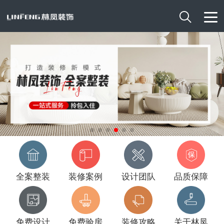

全案整装
装修案例
设计团队
品质保障
免费设计
免费验房
装修攻略
关于林凤