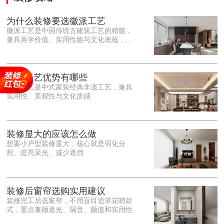
为什么装修要选徽派工艺
徽派工艺是中国传统古建筑工艺的精髓，
兼具美学价值、实用性能与文化底蕴，优
势十分突出。在外观美学上，徽派工艺讲
究简约素雅、错落有致，以白墙黛瓦、精
雕细琢的砖、木、石雕为特色，线条古朴
大气，意境悠远，自带东方中式雅致韵
徽派工艺优势有哪些
味，耐看且不易过时。<o:p></o:p> 在工
徽派工艺是中式家装经典非遗工艺，兼具
艺品质上，徽派工艺遵循古法匠心工序，
实用性、美观性与文化质感
选材严苛、做工精细，结构稳固规整，注
重榫卯拼接工艺，减少胶水钉子使用，环
保耐用，抗风化、耐腐蚀，使用
装修显大的应该怎么做
想要小户型装修显大，核心就是弱化分
割、提亮采光、减少遮挡
装修后窗帘选购实用建议
装修完工后选窗帘，不用盲目追求花哨款
式，重点兼顾遮光、隔音、颜值和实用性