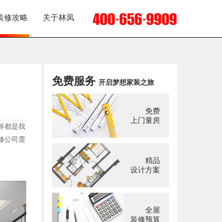
装修攻略
关于林凤
免费服务
开启梦想家装之旅
免费
上门量房
等都是我
修公司需
精品
设计方案
全屋
装修预算