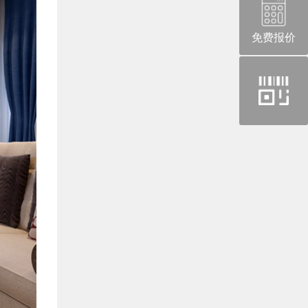
免费报价
官
方
微
信