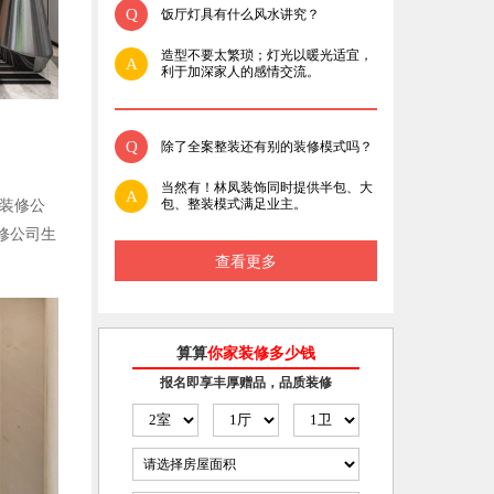
Q
饭厅灯具有什么风水讲究？
造型不要太繁琐；灯光以暖光适宜，
A
利于加深家人的感情交流。
Q
除了全案整装还有别的装修模式吗？
当然有！林凤装饰同时提供半包、大
A
包、整装模式满足业主。
装修公
修公司生
查看更多
算算
你家装修多少钱
报名即享丰厚赠品，品质装修