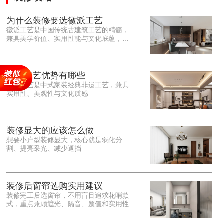
为什么装修要选徽派工艺
徽派工艺是中国传统古建筑工艺的精髓，
兼具美学价值、实用性能与文化底蕴，优
势十分突出。在外观美学上，徽派工艺讲
究简约素雅、错落有致，以白墙黛瓦、精
雕细琢的砖、木、石雕为特色，线条古朴
大气，意境悠远，自带东方中式雅致韵
徽派工艺优势有哪些
味，耐看且不易过时。<o:p></o:p> 在工
徽派工艺是中式家装经典非遗工艺，兼具
艺品质上，徽派工艺遵循古法匠心工序，
实用性、美观性与文化质感
选材严苛、做工精细，结构稳固规整，注
重榫卯拼接工艺，减少胶水钉子使用，环
保耐用，抗风化、耐腐蚀，使用
装修显大的应该怎么做
想要小户型装修显大，核心就是弱化分
割、提亮采光、减少遮挡
装修后窗帘选购实用建议
装修完工后选窗帘，不用盲目追求花哨款
式，重点兼顾遮光、隔音、颜值和实用性