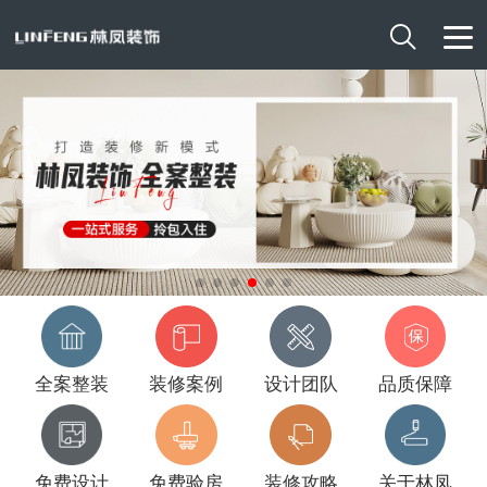

全案整装
装修案例
设计团队
品质保障
免费设计
免费验房
装修攻略
关于林凤