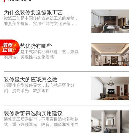
为什么装修要选徽派工艺
徽派工艺是中国传统古建筑工艺的精髓，
兼具美学价值、实用性能与文化底蕴，优
势十分突出。在外观美学上，徽派工艺讲
究简约素雅、错落有致，以白墙黛瓦、精
雕细琢的砖、木、石雕为特色，线条古朴
大气，意境悠远，自带东方中式雅致韵
徽派工艺优势有哪些
味，耐看且不易过时。<o:p></o:p> 在工
徽派工艺是中式家装经典非遗工艺，兼具
艺品质上，徽派工艺遵循古法匠心工序，
实用性、美观性与文化质感
选材严苛、做工精细，结构稳固规整，注
重榫卯拼接工艺，减少胶水钉子使用，环
保耐用，抗风化、耐腐蚀，使用
装修显大的应该怎么做
想要小户型装修显大，核心就是弱化分
割、提亮采光、减少遮挡
装修后窗帘选购实用建议
装修完工后选窗帘，不用盲目追求花哨款
式，重点兼顾遮光、隔音、颜值和实用性