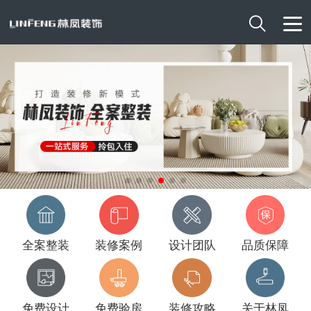

全案整装
装修案例
设计团队
品质保障
免费设计
免费验房
装修攻略
关于林凤