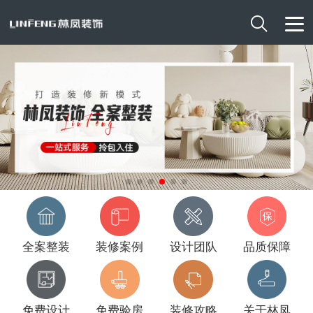

全案整装
装修案例
设计团队
品质保障
免费设计
免费验房
装修攻略
关于林凤