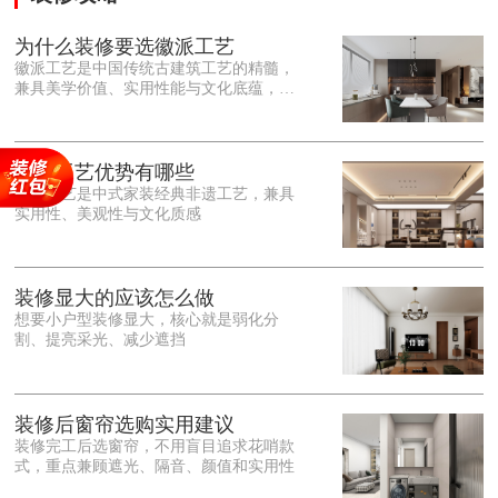
为什么装修要选徽派工艺
徽派工艺是中国传统古建筑工艺的精髓，
兼具美学价值、实用性能与文化底蕴，优
势十分突出。在外观美学上，徽派工艺讲
究简约素雅、错落有致，以白墙黛瓦、精
雕细琢的砖、木、石雕为特色，线条古朴
大气，意境悠远，自带东方中式雅致韵
徽派工艺优势有哪些
味，耐看且不易过时。<o:p></o:p> 在工
徽派工艺是中式家装经典非遗工艺，兼具
艺品质上，徽派工艺遵循古法匠心工序，
实用性、美观性与文化质感
选材严苛、做工精细，结构稳固规整，注
重榫卯拼接工艺，减少胶水钉子使用，环
保耐用，抗风化、耐腐蚀，使用
装修显大的应该怎么做
想要小户型装修显大，核心就是弱化分
割、提亮采光、减少遮挡
装修后窗帘选购实用建议
装修完工后选窗帘，不用盲目追求花哨款
式，重点兼顾遮光、隔音、颜值和实用性