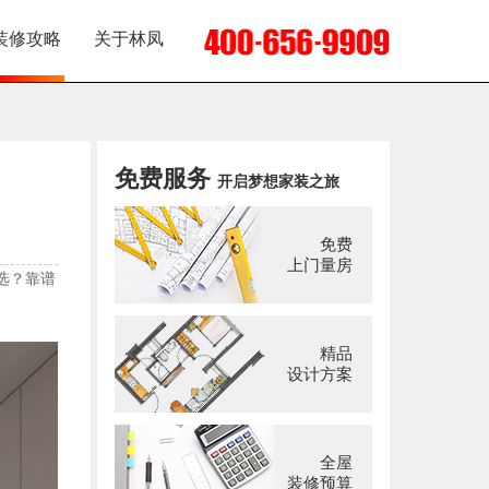
装修攻略
关于林凤
免费服务
开启梦想家装之旅
免费
上门量房
选？靠谱
精品
设计方案
全屋
装修预算