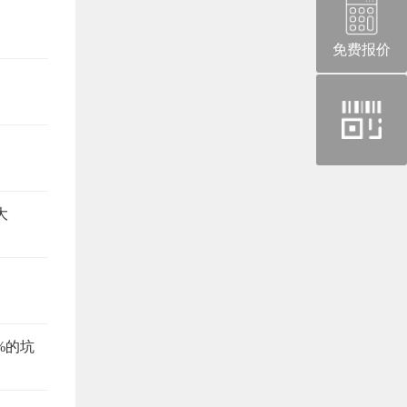
免费报价
官
方
微
信
大
%的坑