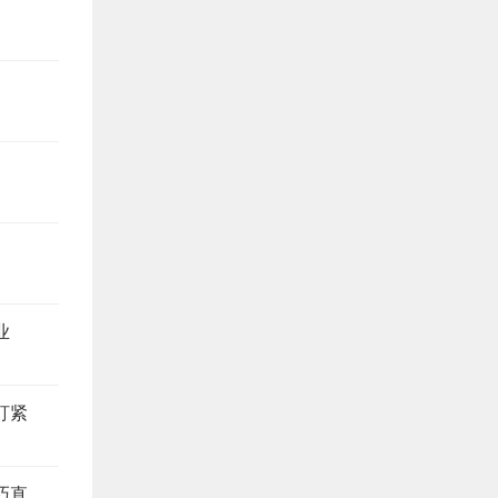
业
盯紧
装修别当冤大头，这4个地方最易踩坑，避坑技巧直接抄