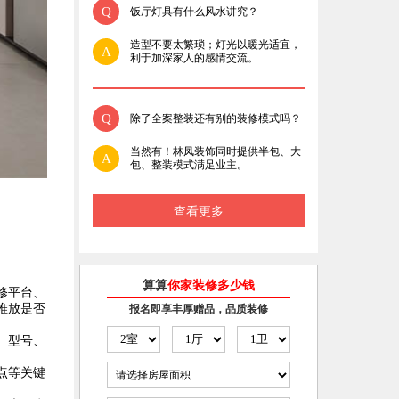
Q
饭厅灯具有什么风水讲究？
造型不要太繁琐；灯光以暖光适宜，
A
利于加深家人的感情交流。
Q
除了全案整装还有别的装修模式吗？
当然有！林凤装饰同时提供半包、大
A
包、整装模式满足业主。
查看更多
算算
你家装修多少钱
修平台、
堆放是否
报名即享丰厚赠品，品质装修
、型号、
点等关键