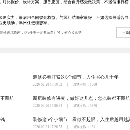
司，对比报价、设计方案、服务态度，结合自身感受做决策，不迷信排行榜
验硬实力，最后用合同锁死权益。与其纠结哪家最好，不如选择最适合自
程更顺畅，早日住进理想家。
装修避坑指南，这8件事一定要亲自盯紧，省心又靠谱
返
装修必看盯紧这6个细节，入住省心几十年
2026-02-28 17:10:52
|
浏览次数：1688
万不踩坑
新房装修有讲究，做好这几点，怎么装都不踩
2026-02-26 17:06:34
|
浏览次数：1876
枉钱
装修这5个小细节，看似不起眼，入住后越用越
2026-02-24 17:28:55
|
浏览次数：1841