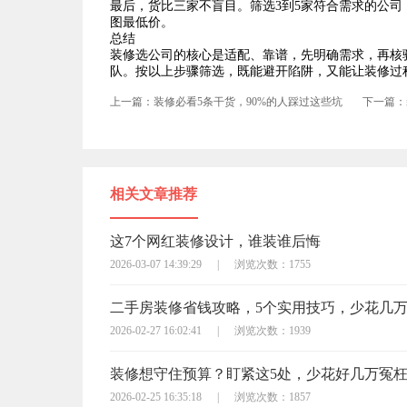
最后，货比三家不盲目。筛选3到5家符合需求的公
图最低价。
总结
装修选公司的核心是适配、靠谱，先明确需求，再核
队。按以上步骤筛选，既能避开陷阱，又能让装修过
上一篇：装修必看5条干货，90%的人踩过这些坑
下一篇：
相关文章推荐
这7个网红装修设计，谁装谁后悔
2026-03-07 14:39:29
|
浏览次数：1755
二手房装修省钱攻略，5个实用技巧，少花几
2026-02-27 16:02:41
|
浏览次数：1939
装修想守住预算？盯紧这5处，少花好几万冤
2026-02-25 16:35:18
|
浏览次数：1857