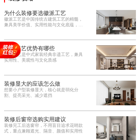
为什么装修要选徽派工艺
徽派工艺是中国传统古建筑工艺的精髓，
兼具美学价值、实用性能与文化底蕴，优
势十分突出。在外观美学上，徽派工艺讲
究简约素雅、错落有致，以白墙黛瓦、精
雕细琢的砖、木、石雕为特色，线条古朴
大气，意境悠远，自带东方中式雅致韵
徽派工艺优势有哪些
味，耐看且不易过时。<o:p></o:p> 在工
徽派工艺是中式家装经典非遗工艺，兼具
艺品质上，徽派工艺遵循古法匠心工序，
实用性、美观性与文化质感
选材严苛、做工精细，结构稳固规整，注
重榫卯拼接工艺，减少胶水钉子使用，环
保耐用，抗风化、耐腐蚀，使用
装修显大的应该怎么做
想要小户型装修显大，核心就是弱化分
割、提亮采光、减少遮挡
装修后窗帘选购实用建议
装修完工后选窗帘，不用盲目追求花哨款
式，重点兼顾遮光、隔音、颜值和实用性