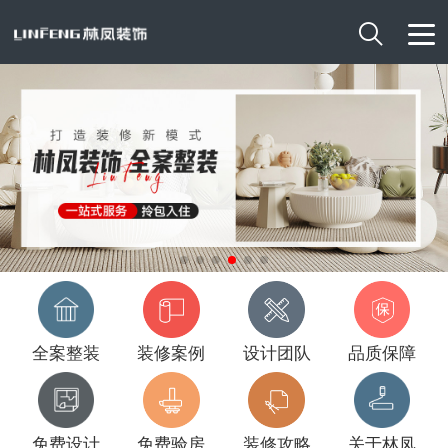

全案整装
装修案例
设计团队
品质保障
免费设计
免费验房
装修攻略
关于林凤