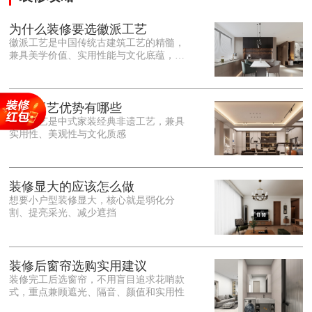
为什么装修要选徽派工艺
徽派工艺是中国传统古建筑工艺的精髓，
兼具美学价值、实用性能与文化底蕴，优
势十分突出。在外观美学上，徽派工艺讲
究简约素雅、错落有致，以白墙黛瓦、精
雕细琢的砖、木、石雕为特色，线条古朴
大气，意境悠远，自带东方中式雅致韵
徽派工艺优势有哪些
味，耐看且不易过时。<o:p></o:p> 在工
徽派工艺是中式家装经典非遗工艺，兼具
艺品质上，徽派工艺遵循古法匠心工序，
实用性、美观性与文化质感
选材严苛、做工精细，结构稳固规整，注
重榫卯拼接工艺，减少胶水钉子使用，环
保耐用，抗风化、耐腐蚀，使用
装修显大的应该怎么做
想要小户型装修显大，核心就是弱化分
割、提亮采光、减少遮挡
装修后窗帘选购实用建议
装修完工后选窗帘，不用盲目追求花哨款
式，重点兼顾遮光、隔音、颜值和实用性