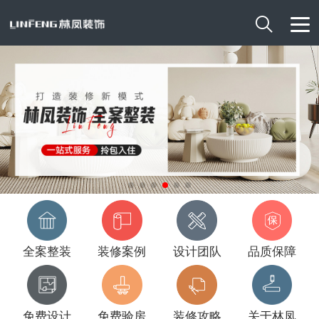

全案整装
装修案例
设计团队
品质保障
免费设计
免费验房
装修攻略
关于林凤