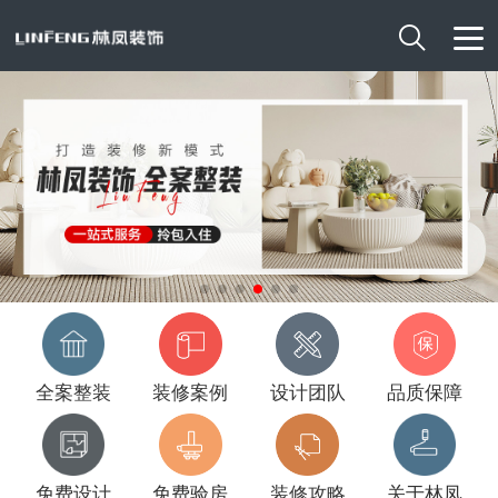

全案整装
装修案例
设计团队
品质保障
免费设计
免费验房
装修攻略
关于林凤