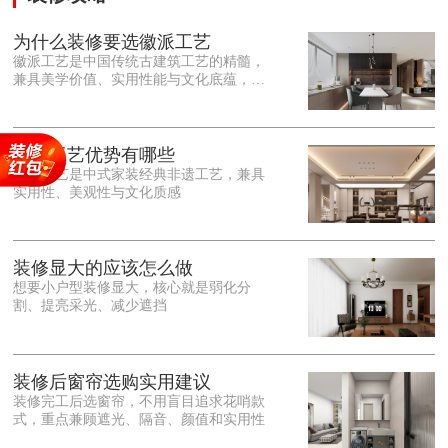
为什么装修要选徽派工艺
徽派工艺是中国传统古建筑工艺的精髓，
兼具美学价值、实用性能与文化底蕴，优
势十分突出。在外观美学上，徽派工艺讲
究简约素雅、错落有致，以白墙黛瓦、精
雕细琢的砖、木、石雕为特色，线条古朴
大气，意境悠远，自带东方中式雅致韵
徽派工艺优势有哪些
味，耐看且不易过时。<o:p></o:p> 在工
徽派工艺是中式家装经典非遗工艺，兼具
艺品质上，徽派工艺遵循古法匠心工序，
实用性、美观性与文化质感
选材严苛、做工精细，结构稳固规整，注
重榫卯拼接工艺，减少胶水钉子使用，环
保耐用，抗风化、耐腐蚀，使用
装修显大的应该怎么做
想要小户型装修显大，核心就是弱化分
割、提亮采光、减少遮挡
装修后窗帘选购实用建议
装修完工后选窗帘，不用盲目追求花哨款
式，重点兼顾遮光、隔音、颜值和实用性