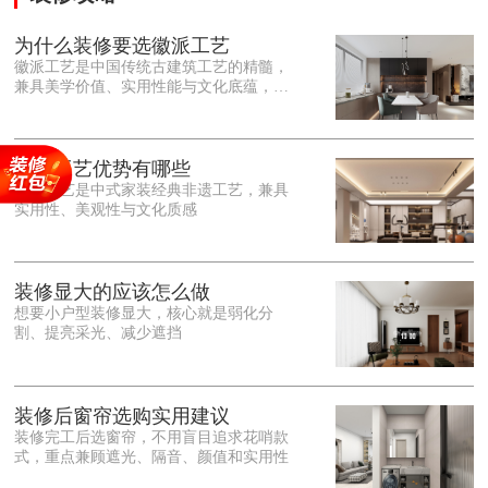
为什么装修要选徽派工艺
徽派工艺是中国传统古建筑工艺的精髓，
兼具美学价值、实用性能与文化底蕴，优
势十分突出。在外观美学上，徽派工艺讲
究简约素雅、错落有致，以白墙黛瓦、精
雕细琢的砖、木、石雕为特色，线条古朴
大气，意境悠远，自带东方中式雅致韵
徽派工艺优势有哪些
味，耐看且不易过时。<o:p></o:p> 在工
徽派工艺是中式家装经典非遗工艺，兼具
艺品质上，徽派工艺遵循古法匠心工序，
实用性、美观性与文化质感
选材严苛、做工精细，结构稳固规整，注
重榫卯拼接工艺，减少胶水钉子使用，环
保耐用，抗风化、耐腐蚀，使用
装修显大的应该怎么做
想要小户型装修显大，核心就是弱化分
割、提亮采光、减少遮挡
装修后窗帘选购实用建议
装修完工后选窗帘，不用盲目追求花哨款
式，重点兼顾遮光、隔音、颜值和实用性