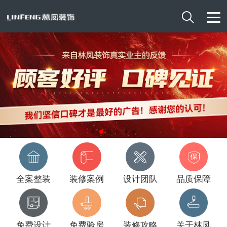

全案整装
装修案例
设计团队
品质保障
免费设计
免费验房
装修攻略
关于林凤