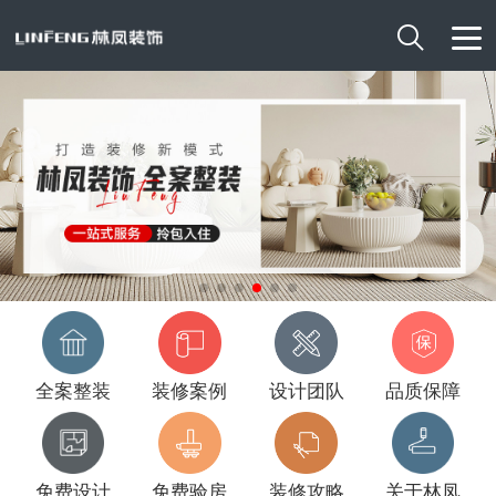

全案整装
装修案例
设计团队
品质保障
免费设计
免费验房
装修攻略
关于林凤