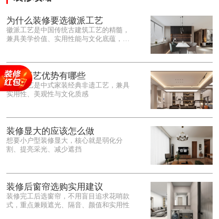
为什么装修要选徽派工艺
徽派工艺是中国传统古建筑工艺的精髓，
兼具美学价值、实用性能与文化底蕴，优
势十分突出。在外观美学上，徽派工艺讲
究简约素雅、错落有致，以白墙黛瓦、精
雕细琢的砖、木、石雕为特色，线条古朴
大气，意境悠远，自带东方中式雅致韵
徽派工艺优势有哪些
味，耐看且不易过时。<o:p></o:p> 在工
徽派工艺是中式家装经典非遗工艺，兼具
艺品质上，徽派工艺遵循古法匠心工序，
实用性、美观性与文化质感
选材严苛、做工精细，结构稳固规整，注
重榫卯拼接工艺，减少胶水钉子使用，环
保耐用，抗风化、耐腐蚀，使用
装修显大的应该怎么做
想要小户型装修显大，核心就是弱化分
割、提亮采光、减少遮挡
装修后窗帘选购实用建议
装修完工后选窗帘，不用盲目追求花哨款
式，重点兼顾遮光、隔音、颜值和实用性