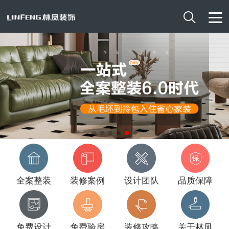

全案整装
装修案例
设计团队
品质保障
免费设计
免费验房
装修攻略
关于林凤