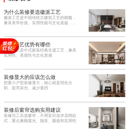
为什么装修要选徽派工艺
徽派工艺是中国传统古建筑工艺的精髓，
兼具美学价值、实用性能与文化底蕴，优
势十分突出。在外观美学上，徽派工艺讲
究简约素雅、错落有致，以白墙黛瓦、精
雕细琢的砖、木、石雕为特色，线条古朴
大气，意境悠远，自带东方中式雅致韵
徽派工艺优势有哪些
味，耐看且不易过时。<o:p></o:p> 在工
徽派工艺是中式家装经典非遗工艺，兼具
艺品质上，徽派工艺遵循古法匠心工序，
实用性、美观性与文化质感
选材严苛、做工精细，结构稳固规整，注
重榫卯拼接工艺，减少胶水钉子使用，环
保耐用，抗风化、耐腐蚀，使用
装修显大的应该怎么做
想要小户型装修显大，核心就是弱化分
割、提亮采光、减少遮挡
装修后窗帘选购实用建议
装修完工后选窗帘，不用盲目追求花哨款
式，重点兼顾遮光、隔音、颜值和实用性