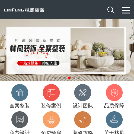

全案整装
装修案例
设计团队
品质保障
免费设计
免费验房
装修攻略
关于林凤