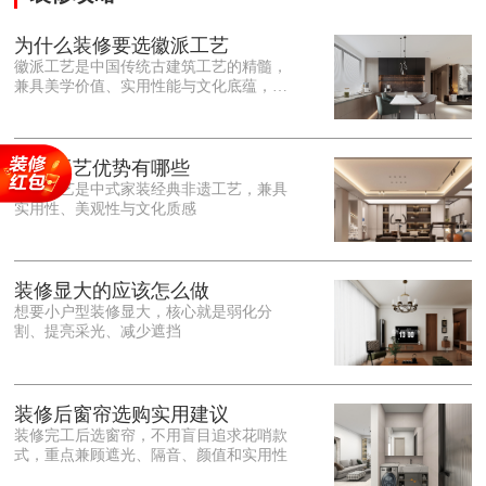
为什么装修要选徽派工艺
徽派工艺是中国传统古建筑工艺的精髓，
兼具美学价值、实用性能与文化底蕴，优
势十分突出。在外观美学上，徽派工艺讲
究简约素雅、错落有致，以白墙黛瓦、精
雕细琢的砖、木、石雕为特色，线条古朴
大气，意境悠远，自带东方中式雅致韵
徽派工艺优势有哪些
味，耐看且不易过时。<o:p></o:p> 在工
徽派工艺是中式家装经典非遗工艺，兼具
艺品质上，徽派工艺遵循古法匠心工序，
实用性、美观性与文化质感
选材严苛、做工精细，结构稳固规整，注
重榫卯拼接工艺，减少胶水钉子使用，环
保耐用，抗风化、耐腐蚀，使用
装修显大的应该怎么做
想要小户型装修显大，核心就是弱化分
割、提亮采光、减少遮挡
装修后窗帘选购实用建议
装修完工后选窗帘，不用盲目追求花哨款
式，重点兼顾遮光、隔音、颜值和实用性