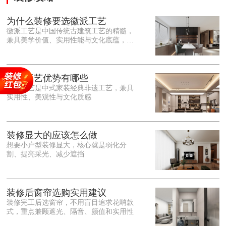
为什么装修要选徽派工艺
徽派工艺是中国传统古建筑工艺的精髓，
兼具美学价值、实用性能与文化底蕴，优
势十分突出。在外观美学上，徽派工艺讲
究简约素雅、错落有致，以白墙黛瓦、精
雕细琢的砖、木、石雕为特色，线条古朴
大气，意境悠远，自带东方中式雅致韵
徽派工艺优势有哪些
味，耐看且不易过时。<o:p></o:p> 在工
徽派工艺是中式家装经典非遗工艺，兼具
艺品质上，徽派工艺遵循古法匠心工序，
实用性、美观性与文化质感
选材严苛、做工精细，结构稳固规整，注
重榫卯拼接工艺，减少胶水钉子使用，环
保耐用，抗风化、耐腐蚀，使用
装修显大的应该怎么做
想要小户型装修显大，核心就是弱化分
割、提亮采光、减少遮挡
装修后窗帘选购实用建议
装修完工后选窗帘，不用盲目追求花哨款
式，重点兼顾遮光、隔音、颜值和实用性