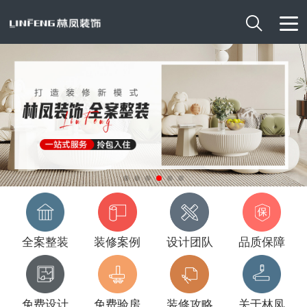

全案整装
装修案例
设计团队
品质保障
免费设计
免费验房
装修攻略
关于林凤