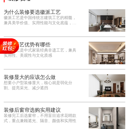
为什么装修要选徽派工艺
徽派工艺是中国传统古建筑工艺的精髓，
兼具美学价值、实用性能与文化底蕴，优
势十分突出。在外观美学上，徽派工艺讲
究简约素雅、错落有致，以白墙黛瓦、精
雕细琢的砖、木、石雕为特色，线条古朴
大气，意境悠远，自带东方中式雅致韵
徽派工艺优势有哪些
味，耐看且不易过时。<o:p></o:p> 在工
徽派工艺是中式家装经典非遗工艺，兼具
艺品质上，徽派工艺遵循古法匠心工序，
实用性、美观性与文化质感
选材严苛、做工精细，结构稳固规整，注
重榫卯拼接工艺，减少胶水钉子使用，环
保耐用，抗风化、耐腐蚀，使用
装修显大的应该怎么做
想要小户型装修显大，核心就是弱化分
割、提亮采光、减少遮挡
装修后窗帘选购实用建议
装修完工后选窗帘，不用盲目追求花哨款
式，重点兼顾遮光、隔音、颜值和实用性