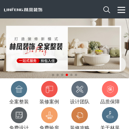

全案整装
装修案例
设计团队
品质保障
免费设计
免费验房
装修攻略
关于林凤