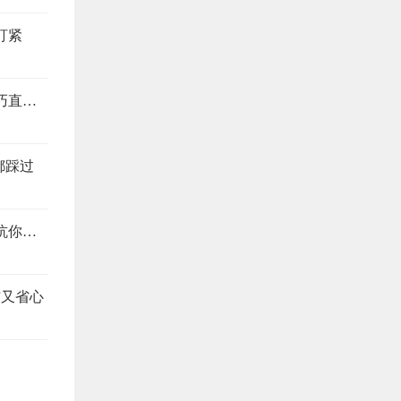
盯紧
装修别当冤大头，这4个地方最易踩坑，避坑技巧直接抄
都踩过
装修公司预算报价怎么看？搞懂这4个地方，想坑你都难
洁又省心