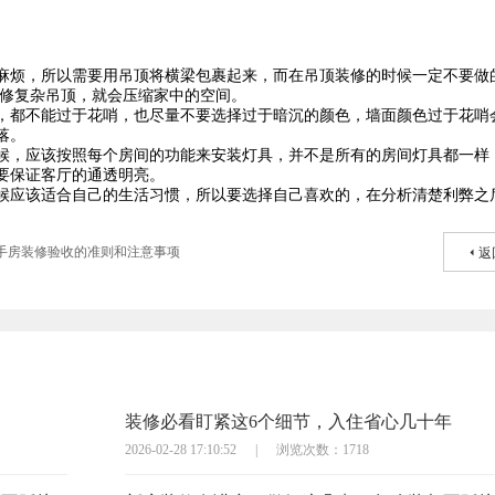
麻烦，所以需要用吊顶将横梁包裹起来，而在吊顶装修的时候一定不要做
装修复杂吊顶，就会压缩家中的空间。
，都不能过于花哨，也尽量不要选择过于暗沉的颜色，墙面颜色过于花哨
落。
候，应该按照每个房间的功能来安装灯具，并不是所有的房间灯具都一样
要保证客厅的通透明亮。
候应该适合自己的生活习惯，所以要选择自己喜欢的，在分析清楚利弊之
手房装修验收的准则和注意事项
返
装修必看盯紧这6个细节，入住省心几十年
2026-02-28 17:10:52
|
浏览次数：1718