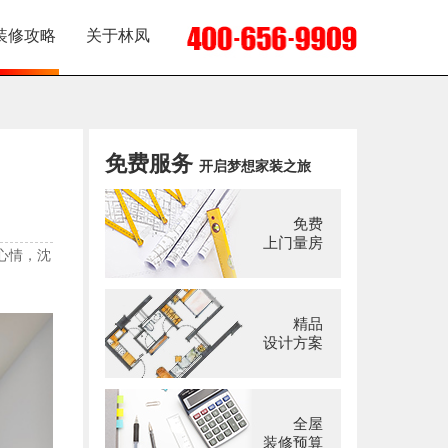
装修攻略
关于林凤
免费服务
开启梦想家装之旅
免费
上门量房
心情，沈
精品
设计方案
全屋
装修预算