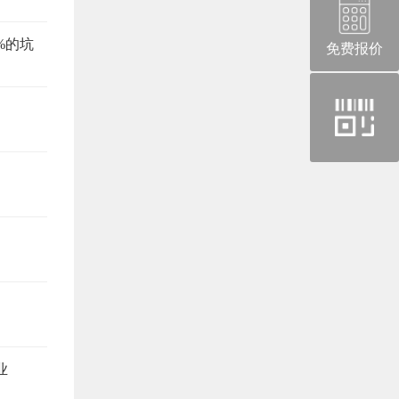
%的坑
免费报价
官
方
微
信
业