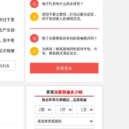
Q
饭厅灯具有什么风水讲究？
造型不要太繁琐；灯光以暖光适宜，
A
利于加深家人的感情交流。
的过于复
会产生烦
Q
除了全案整装还有别的装修模式吗？
，其中客
当然有！林凤装饰同时提供半包、大
后才能够
A
包、整装模式满足业主。
回列表
查看更多
算算
你家装修多少钱
报名即享丰厚赠品，品质装修