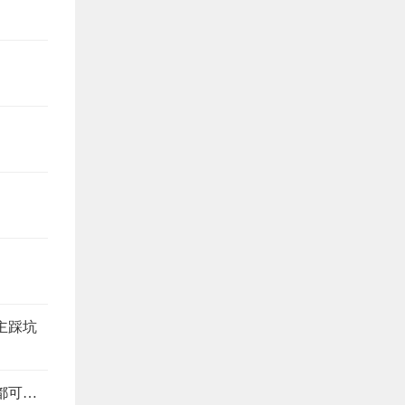
主踩坑
旧房改造避坑指南，这6个注意事项，少看一个都可能返工