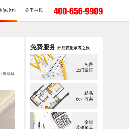
装修攻略
关于林凤
免费服务
开启梦想家装之旅
免费
上门量房
积来选择
精品
设计方案
全屋
装修预算