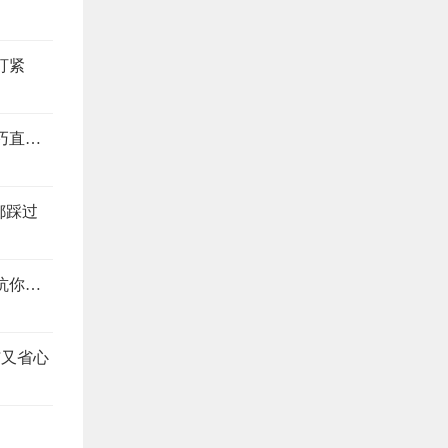
盯紧
装修别当冤大头，这4个地方最易踩坑，避坑技巧直接抄
都踩过
装修公司预算报价怎么看？搞懂这4个地方，想坑你都难
洁又省心