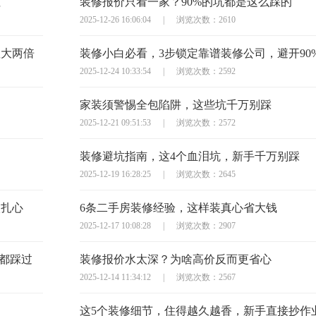
住
装修报价只看一家？90%的坑都是这么踩的
2025-12-26 16:06:04
|
浏览次数：2610
显大两倍
装修小白必看，3步锁定靠谱装修公司，避开90
2025-12-24 10:33:54
|
浏览次数：2592
家装须警惕全包陷阱，这些坑千万别踩
2025-12-21 09:51:53
|
浏览次数：2572
装修避坑指南，这4个血泪坑，新手千万别踩
2025-12-19 16:28:25
|
浏览次数：2645
太扎心
6条二手房装修经验，这样装真心省大钱
2025-12-17 10:08:28
|
浏览次数：2907
主都踩过
装修报价水太深？为啥高价反而更省心
2025-12-14 11:34:12
|
浏览次数：2567
这5个装修细节，住得越久越香，新手直接抄作