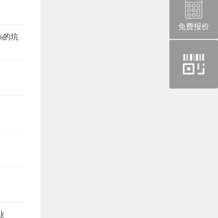
免费报价
%的坑
官
方
微
信
业