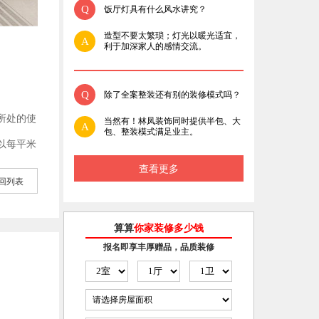
Q
饭厅灯具有什么风水讲究？
造型不要太繁琐；灯光以暖光适宜，
A
利于加深家人的感情交流。
Q
除了全案整装还有别的装修模式吗？
所处的使
当然有！林凤装饰同时提供半包、大
A
包、整装模式满足业主。
以每平米
查看更多
回列表
算算
你家装修多少钱
报名即享丰厚赠品，品质装修