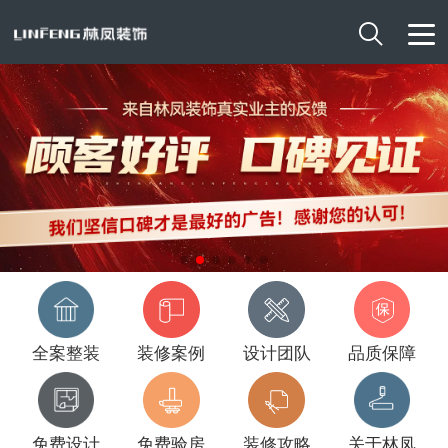

全案整装
装修案例
设计团队
品质保障
免费设计
免费验房
装修攻略
关于林凤