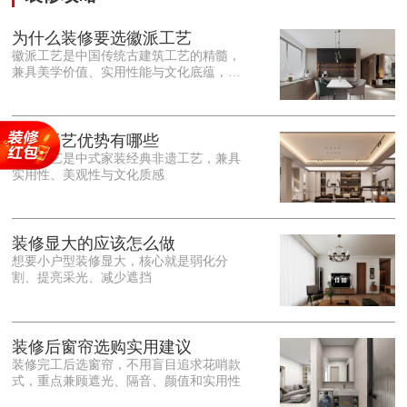
为什么装修要选徽派工艺
徽派工艺是中国传统古建筑工艺的精髓，
兼具美学价值、实用性能与文化底蕴，优
势十分突出。在外观美学上，徽派工艺讲
究简约素雅、错落有致，以白墙黛瓦、精
雕细琢的砖、木、石雕为特色，线条古朴
大气，意境悠远，自带东方中式雅致韵
徽派工艺优势有哪些
味，耐看且不易过时。<o:p></o:p> 在工
徽派工艺是中式家装经典非遗工艺，兼具
艺品质上，徽派工艺遵循古法匠心工序，
实用性、美观性与文化质感
选材严苛、做工精细，结构稳固规整，注
重榫卯拼接工艺，减少胶水钉子使用，环
保耐用，抗风化、耐腐蚀，使用
装修显大的应该怎么做
想要小户型装修显大，核心就是弱化分
割、提亮采光、减少遮挡
装修后窗帘选购实用建议
装修完工后选窗帘，不用盲目追求花哨款
式，重点兼顾遮光、隔音、颜值和实用性