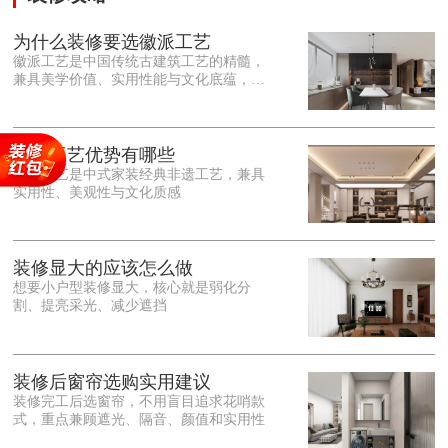
为什么装修要选徽派工艺
徽派工艺是中国传统古建筑工艺的精髓，
兼具美学价值、实用性能与文化底蕴，优
势十分突出。在外观美学上，徽派工艺讲
究简约素雅、错落有致，以白墙黛瓦、精
雕细琢的砖、木、石雕为特色，线条古朴
大气，意境悠远，自带东方中式雅致韵
徽派工艺优势有哪些
味，耐看且不易过时。<o:p></o:p> 在工
徽派工艺是中式家装经典非遗工艺，兼具
艺品质上，徽派工艺遵循古法匠心工序，
实用性、美观性与文化质感
选材严苛、做工精细，结构稳固规整，注
重榫卯拼接工艺，减少胶水钉子使用，环
保耐用，抗风化、耐腐蚀，使用
装修显大的应该怎么做
想要小户型装修显大，核心就是弱化分
割、提亮采光、减少遮挡
装修后窗帘选购实用建议
装修完工后选窗帘，不用盲目追求花哨款
式，重点兼顾遮光、隔音、颜值和实用性