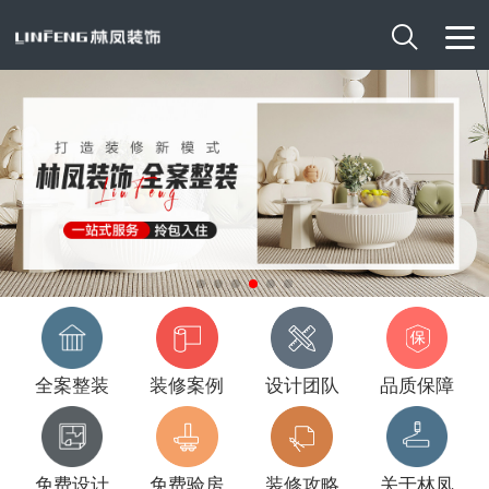

全案整装
装修案例
设计团队
品质保障
免费设计
免费验房
装修攻略
关于林凤