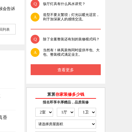
Q
饭厅灯具有什么风水讲究？
候会告诉
造型不要太繁琐；灯光以暖光适宜，
A
。
利于加深家人的感情交流。
回列表
Q
除了全案整装还有别的装修模式吗？
当然有！林凤装饰同时提供半包、大
A
包、整装模式满足业主。
查看更多
算算
你家装修多少钱
坑
报名即享丰厚赠品，品质装修
真香