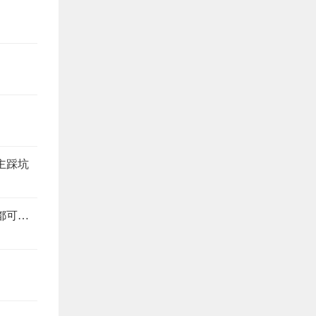
主踩坑
旧房改造避坑指南，这6个注意事项，少看一个都可能返工