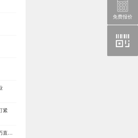
免费报价
官
方
微
信
业
盯紧
装修别当冤大头，这4个地方最易踩坑，避坑技巧直接抄