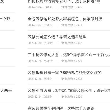
莫及
如何找到靠谱装修公司？手把手教你这5点
2026-01-04 10:40:41
|
浏览次数：2475
半包装修签合同？这10个避坑问题必须问，少一个都可能亏大
全包装修这10处都太容易疏忽，你家做对没
2026-01-02 16:58:37
|
浏览次数：2471
装修公司怎么选？靠谱之选看这里
2025-12-30 13:35:19
|
浏览次数：2447
二手房装修别大意，这5个隐形雷区踩一个就亏
2025-12-28 16:28:29
|
浏览次数：2620
住
装修报价只看一家？90%的坑都是这么踩的
2025-12-26 16:06:04
|
浏览次数：2635
显大两倍
装修小白必看，3步锁定靠谱装修公司，避开90
2025-12-24 10:33:54
|
浏览次数：2620
家装须警惕全包陷阱，这些坑千万别踩