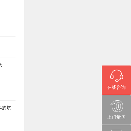
大
在线咨询
%的坑
上门量房