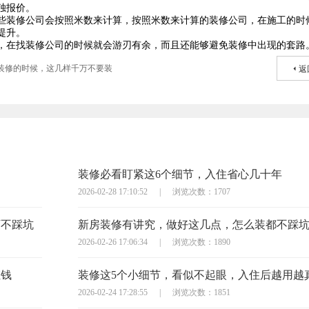
独报价。
些装修公司会按照米数来计算，按照米数来计算的装修公司，在施工的时
提升。
，在找装修公司的时候就会游刃有余，而且还能够避免装修中出现的套路
装修的时候，这几样千万不要装
返
装修必看盯紧这6个细节，入住省心几十年
2026-02-28 17:10:52
|
浏览次数：1707
万不踩坑
新房装修有讲究，做好这几点，怎么装都不踩
2026-02-26 17:06:34
|
浏览次数：1890
枉钱
装修这5个小细节，看似不起眼，入住后越用越
2026-02-24 17:28:55
|
浏览次数：1851