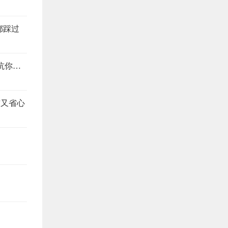
都踩过
装修公司预算报价怎么看？搞懂这4个地方，想坑你都难
洁又省心