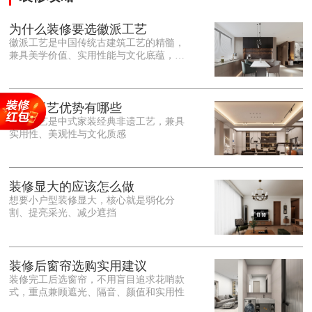
为什么装修要选徽派工艺
徽派工艺是中国传统古建筑工艺的精髓，
兼具美学价值、实用性能与文化底蕴，优
势十分突出。在外观美学上，徽派工艺讲
究简约素雅、错落有致，以白墙黛瓦、精
雕细琢的砖、木、石雕为特色，线条古朴
大气，意境悠远，自带东方中式雅致韵
徽派工艺优势有哪些
味，耐看且不易过时。<o:p></o:p> 在工
徽派工艺是中式家装经典非遗工艺，兼具
艺品质上，徽派工艺遵循古法匠心工序，
实用性、美观性与文化质感
选材严苛、做工精细，结构稳固规整，注
重榫卯拼接工艺，减少胶水钉子使用，环
保耐用，抗风化、耐腐蚀，使用
装修显大的应该怎么做
想要小户型装修显大，核心就是弱化分
割、提亮采光、减少遮挡
装修后窗帘选购实用建议
装修完工后选窗帘，不用盲目追求花哨款
式，重点兼顾遮光、隔音、颜值和实用性