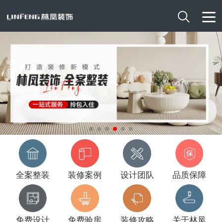

全案整装
装修案例
设计团队
品质保障
免费设计
免费验房
装修攻略
关于林凤