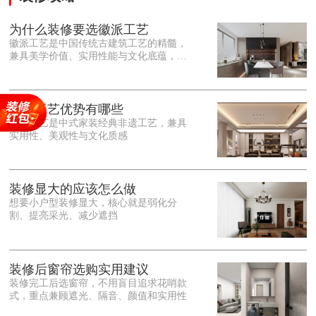
为什么装修要选徽派工艺
徽派工艺是中国传统古建筑工艺的精髓，
兼具美学价值、实用性能与文化底蕴，优
势十分突出。在外观美学上，徽派工艺讲
究简约素雅、错落有致，以白墙黛瓦、精
雕细琢的砖、木、石雕为特色，线条古朴
大气，意境悠远，自带东方中式雅致韵
徽派工艺优势有哪些
味，耐看且不易过时。<o:p></o:p> 在工
徽派工艺是中式家装经典非遗工艺，兼具
艺品质上，徽派工艺遵循古法匠心工序，
实用性、美观性与文化质感
选材严苛、做工精细，结构稳固规整，注
重榫卯拼接工艺，减少胶水钉子使用，环
保耐用，抗风化、耐腐蚀，使用
装修显大的应该怎么做
想要小户型装修显大，核心就是弱化分
割、提亮采光、减少遮挡
装修后窗帘选购实用建议
装修完工后选窗帘，不用盲目追求花哨款
式，重点兼顾遮光、隔音、颜值和实用性