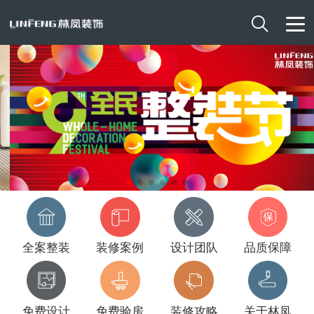

全案整装
装修案例
设计团队
品质保障
免费设计
免费验房
装修攻略
关于林凤